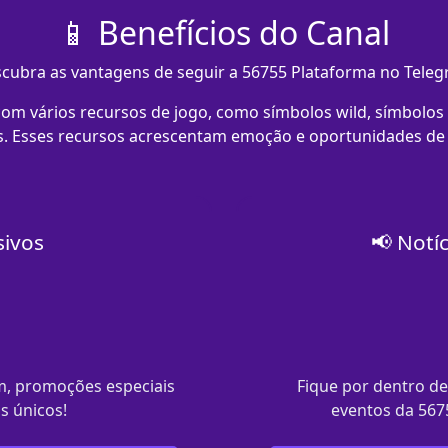
📱 Benefícios do Canal
cubra as vantagens de seguir a 56755 Plataforma no Tele
om vários recursos de jogo, como símbolos wild, símbolos s
s. Esses recursos acrescentam emoção e oportunidades de
sivos
📢 Notí
m, promoções especiais
Fique por dentro d
s únicos!
eventos da 567