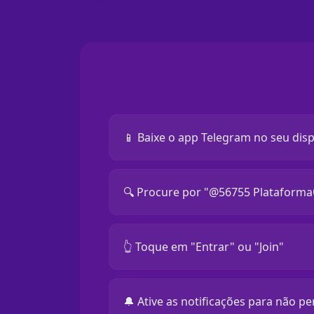
📱 Baixe o app Telegram no seu disp
🔍 Procure por "@56755 PlataformaO
👆 Toque em "Entrar" ou "Join"
🔔 Ative as notificações para não p