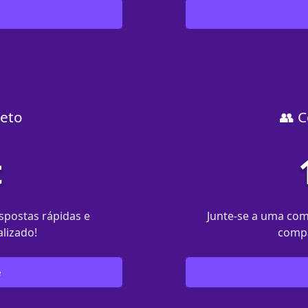
reto
👥 
t
espostas rápidas e
Junte-se a uma com
lizado!
compa
e