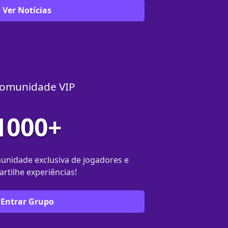
Ver Notícias
Comunidade VIP
1000+
unidade exclusiva de jogadores e
rtilhe experiências!
Entrar Grupo