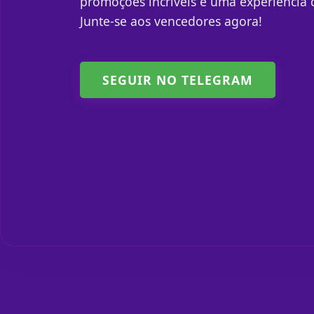
promoções incríveis e uma experiência d
Junte-se aos vencedores agora!
SEGUIR NO TELEGRAM