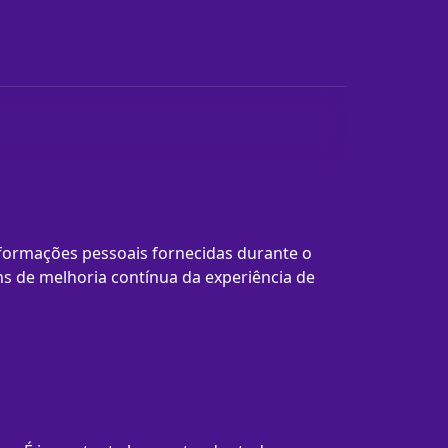
nformações pessoais fornecidas durante o
ns de melhoria contínua da experiência de