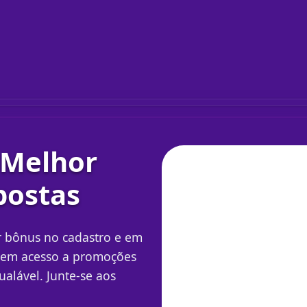
 Melhor
postas
r bônus no cadastro e em
 tem acesso a promoções
ualável. Junte-se aos