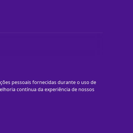
ções pessoais fornecidas durante o uso de
elhoria contínua da experiência de nossos