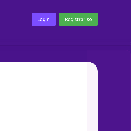
Login
Registrar-se