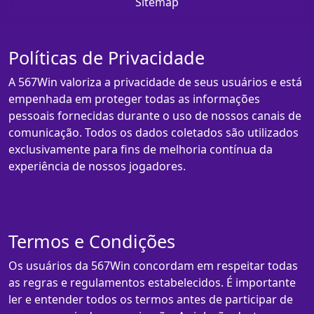
Sitemap
Políticas de Privacidade
A 567Win valoriza a privacidade de seus usuários e está
empenhada em proteger todas as informações
pessoais fornecidas durante o uso de nossos canais de
comunicação. Todos os dados coletados são utilizados
exclusivamente para fins de melhoria contínua da
experiência de nossos jogadores.
Termos e Condições
Os usuários da 567Win concordam em respeitar todas
as regras e regulamentos estabelecidos. É importante
ler e entender todos os termos antes de participar de