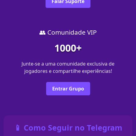
Falar Suporte
👥 Comunidade VIP
1000+
Junte-se a uma comunidade exclusiva de
jogadores e compartilhe experiências!
Entrar Grupo
📱 Como Seguir no Telegram