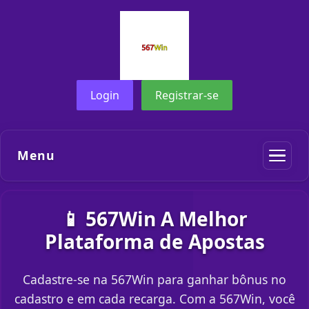
Login
Registrar-se
Menu
📱 567Win A Melhor
Plataforma de Apostas
Cadastre-se na 567Win para ganhar bônus no
cadastro e em cada recarga. Com a 567Win, você