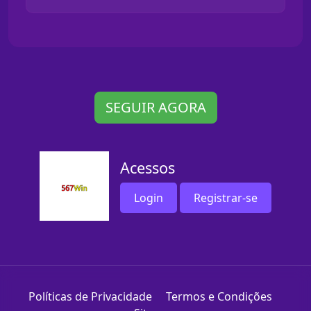
SEGUIR AGORA
Acessos
Login
Registrar-se
Políticas de Privacidade
Termos e Condições