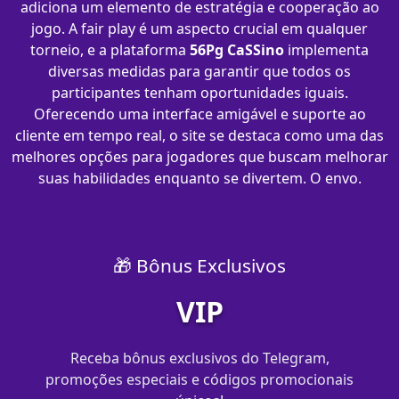
adiciona um elemento de estratégia e cooperação ao
jogo. A fair play é um aspecto crucial em qualquer
torneio, e a plataforma
56Pg CaSSino
implementa
diversas medidas para garantir que todos os
participantes tenham oportunidades iguais.
Oferecendo uma interface amigável e suporte ao
cliente em tempo real, o site se destaca como uma das
melhores opções para jogadores que buscam melhorar
suas habilidades enquanto se divertem. O envo.
🎁 Bônus Exclusivos
VIP
Receba bônus exclusivos do Telegram,
promoções especiais e códigos promocionais