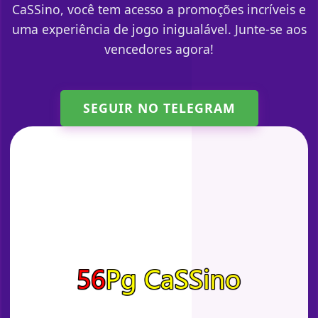
CaSSino, você tem acesso a promoções incríveis e
uma experiência de jogo inigualável. Junte-se aos
vencedores agora!
SEGUIR NO TELEGRAM