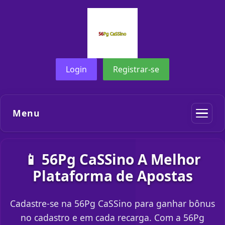
Login
Registrar-se
Menu
📱 56Pg CaSSino A Melhor
Plataforma de Apostas
Cadastre-se na 56Pg CaSSino para ganhar bônus
no cadastro e em cada recarga. Com a 56Pg