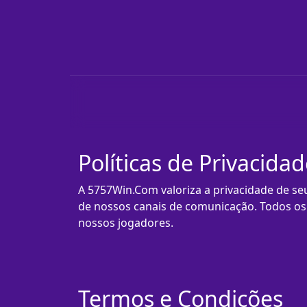
Políticas de Privacida
A 5757Win.Com valoriza a privacidade de s
de nossos canais de comunicação. Todos os 
nossos jogadores.
Termos e Condições