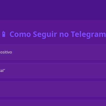
📱 Como Seguir no Telegram
ositivo
al"