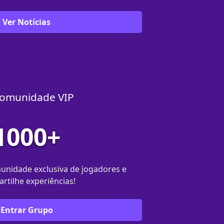
Ver Notícias
Comunidade VIP
1000+
unidade exclusiva de jogadores e
rtilhe experiências!
Entrar Grupo