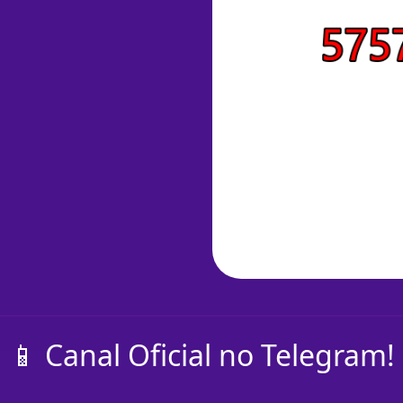
📱 Canal Oficial no Telegram!