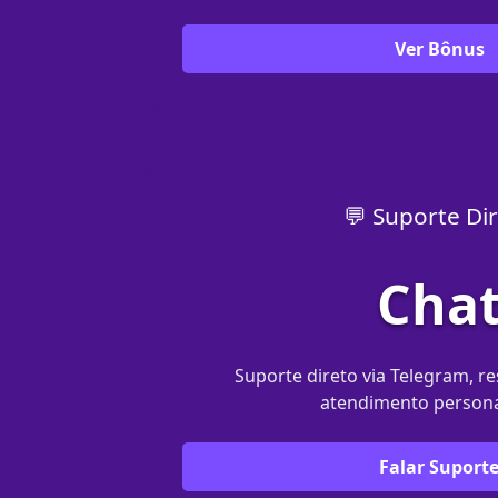
Ver Bônus
💬 Suporte Di
Cha
Suporte direto via Telegram, r
atendimento persona
Falar Suport