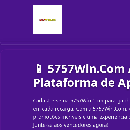
📱 5757Win.Com 
Plataforma de A
Cadastre-se na 5757Win.Com para ganh
em cada recarga. Com a 5757Win.Com, 
promoções incríveis e uma experiência d
Junte-se aos vencedores agora!