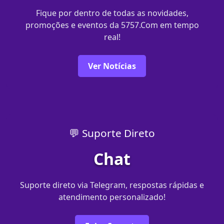
Fique por dentro de todas as novidades,
promoções e eventos da 5757.Com em tempo
real!
Ver Notícias
💬 Suporte Direto
Chat
Suporte direto via Telegram, respostas rápidas e
atendimento personalizado!