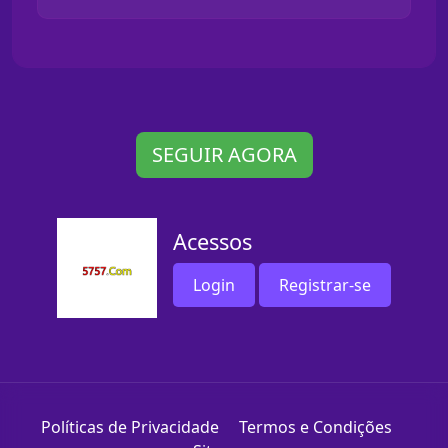
SEGUIR AGORA
Acessos
Login
Registrar-se
Políticas de Privacidade
Termos e Condições