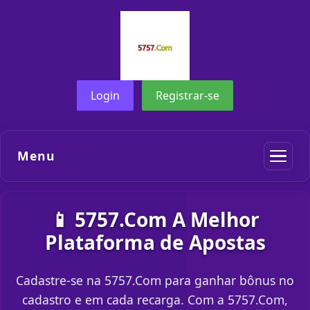
Login
Registrar-se
Menu
📱 5757.Com A Melhor
Plataforma de Apostas
Cadastre-se na 5757.Com para ganhar bônus no
cadastro e em cada recarga. Com a 5757.Com,