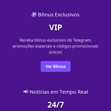
🎁 Bônus Exclusivos
VIP
Receba bônus exclusivos do Telegram,
promoções especiais e códigos promocionais
únicos!
Ver Bônus
📢 Notícias em Tempo Real
24/7