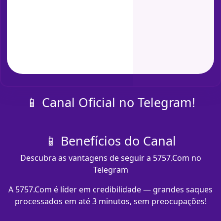
📱 Canal Oficial no Telegram!
📱 Benefícios do Canal
Descubra as vantagens de seguir a 5757.Com no
Telegram
A 5757.Com é líder em credibilidade — grandes saques
processados em até 3 minutos, sem preocupações!