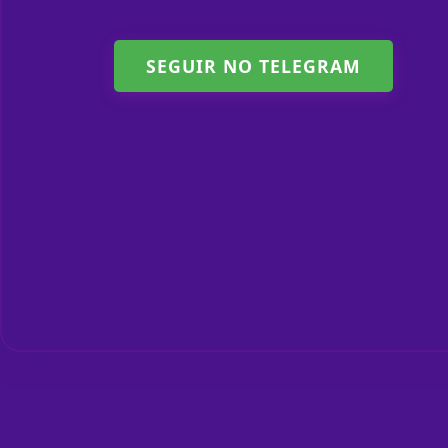
SEGUIR NO TELEGRAM