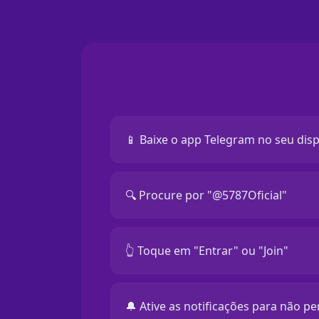
📱 Baixe o app Telegram no seu disp
🔍 Procure por "@5787Oficial"
👆 Toque em "Entrar" ou "Join"
🔔 Ative as notificações para não p