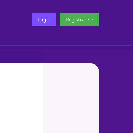
Login
Registrar-se