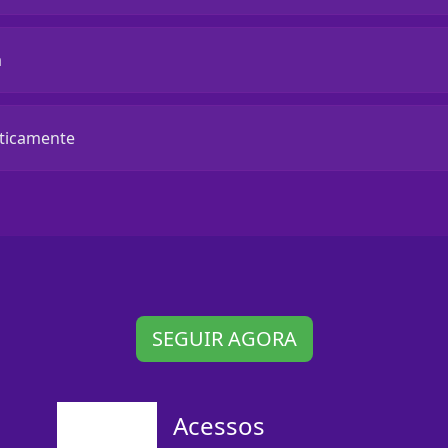
a
aticamente
SEGUIR AGORA
Acessos