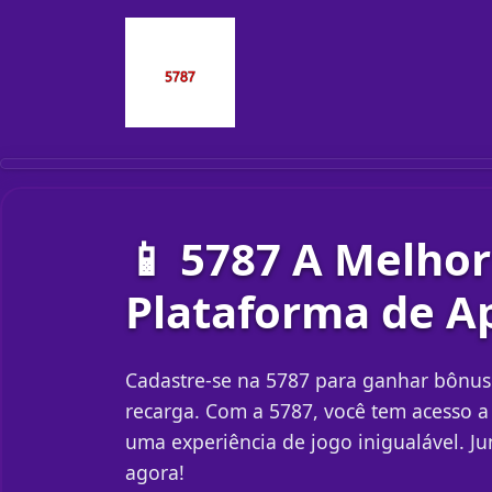
📱 5787 A Melhor
Plataforma de A
Cadastre-se na 5787 para ganhar bônus
recarga. Com a 5787, você tem acesso a
uma experiência de jogo inigualável. J
agora!