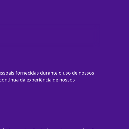
essoais fornecidas durante o uso de nossos
 contínua da experiência de nossos