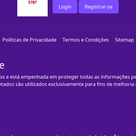
Login
Registrar-se
Políticas de Privacidade
Termos e Condições
Sitemap
de
rios e está empenhada em proteger todas as informações p
tados são utilizados exclusivamente para fins de melhoria