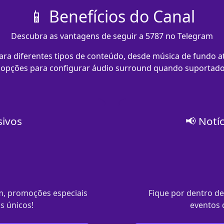
📱 Benefícios do Canal
Descubra as vantagens de seguir a 5787 no Telegram
ara diferentes tipos de conteúdo, desde música de fundo at
opções para configurar áudio surround quando suportado p
sivos
📢 Notí
m, promoções especiais
Fique por dentro d
s únicos!
eventos 