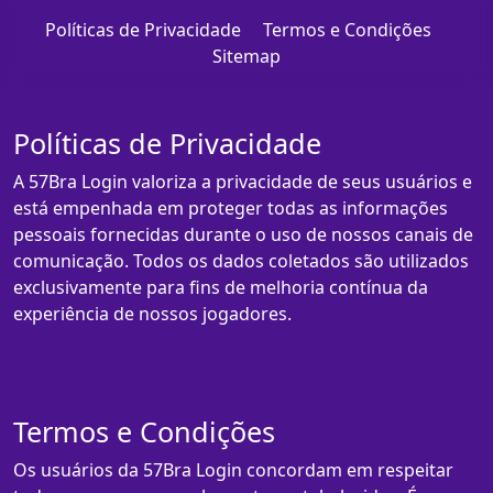
Políticas de Privacidade
Termos e Condições
Sitemap
Políticas de Privacidade
A 57Bra Login valoriza a privacidade de seus usuários e
está empenhada em proteger todas as informações
pessoais fornecidas durante o uso de nossos canais de
comunicação. Todos os dados coletados são utilizados
exclusivamente para fins de melhoria contínua da
experiência de nossos jogadores.
Termos e Condições
Os usuários da 57Bra Login concordam em respeitar