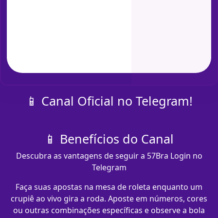
📱 Canal Oficial no Telegram!
📱 Benefícios do Canal
Descubra as vantagens de seguir a 57Bra Login no
Telegram
Faça suas apostas na mesa de roleta enquanto um
crupiê ao vivo gira a roda. Aposte em números, cores
ou outras combinações específicas e observe a bola