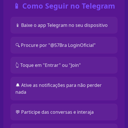
📱 Como Seguir no Telegram
📱 Baixe o app Telegram no seu dispositivo
🔍 Procure por "@57Bra LoginOficial"
👆 Toque em "Entrar" ou "Join"
🔔 Ative as notificações para não perder
nada
💬 Participe das conversas e interaja