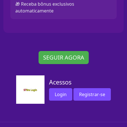
🎁 Receba bônus exclusivos
automaticamente
SEGUIR AGORA
Acessos
Login
Registrar-se