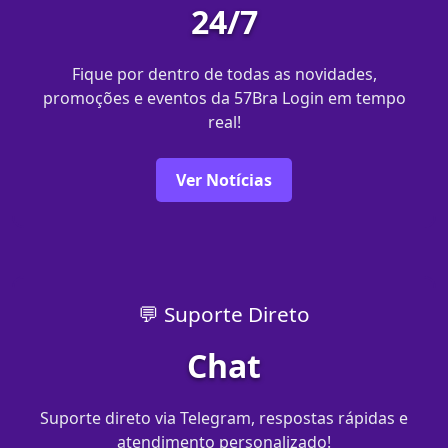
24/7
Fique por dentro de todas as novidades,
promoções e eventos da 57Bra Login em tempo
real!
Ver Notícias
💬 Suporte Direto
Chat
Suporte direto via Telegram, respostas rápidas e
atendimento personalizado!