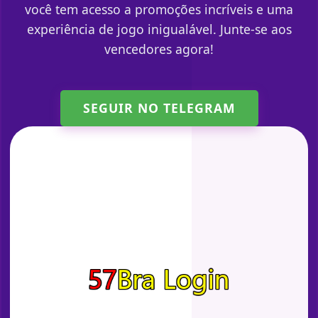
você tem acesso a promoções incríveis e uma
experiência de jogo inigualável. Junte-se aos
vencedores agora!
SEGUIR NO TELEGRAM