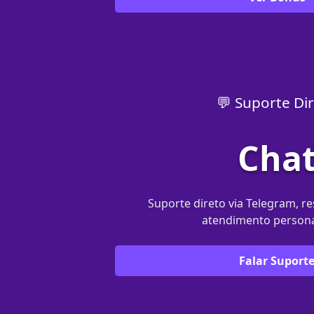
💬 Suporte Di
Cha
Suporte direto via Telegram, r
atendimento persona
Falar Suport