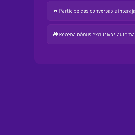
💬 Participe das conversas e interaj
🎁 Receba bônus exclusivos autom