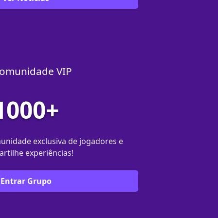
Comunidade VIP
1000+
unidade exclusiva de jogadores e
rtilhe experiências!
Entrar Grupo