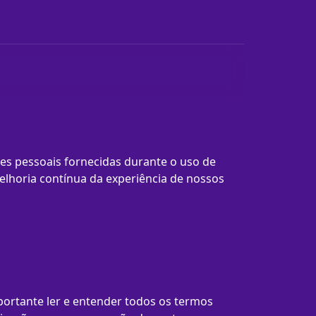
es pessoais fornecidas durante o uso de
elhoria contínua da experiência de nossos
portante ler e entender todos os termos