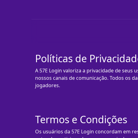
Políticas de Privacida
A 57E Login valoriza a privacidade de seus
nossos canais de comunicação. Todos os dad
jogadores.
Termos e Condições
Os usuários da 57E Login concordam em resp