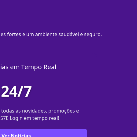
ões fortes e um ambiente saudável e seguro.
cias em Tempo Real
24/7
e todas as novidades, promoções e
 57E Login em tempo real!
Ver Notícias