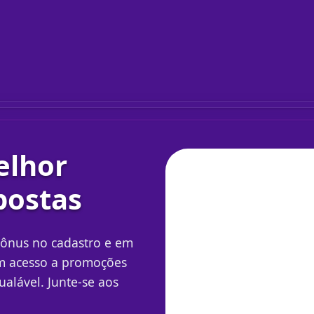
elhor
postas
bônus no cadastro e em
em acesso a promoções
ualável. Junte-se aos