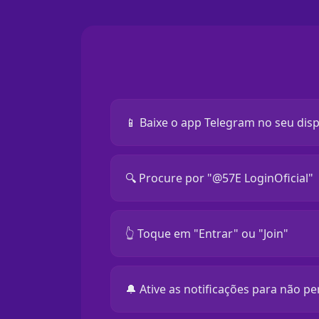
📱 Baixe o app Telegram no seu disp
🔍 Procure por "@57E LoginOficial"
👆 Toque em "Entrar" ou "Join"
🔔 Ative as notificações para não p