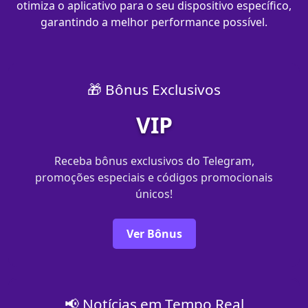
otimiza o aplicativo para o seu dispositivo específico,
garantindo a melhor performance possível.
🎁 Bônus Exclusivos
VIP
Receba bônus exclusivos do Telegram,
promoções especiais e códigos promocionais
únicos!
Ver Bônus
📢 Notícias em Tempo Real