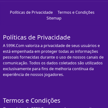
Políticas de Privacidade
Termos e Condições
Sitemap
Políticas de Privacidade
A 599K.Com valoriza a privacidade de seus usuários e
está empenhada em proteger todas as informações
pessoais fornecidas durante o uso de nossos canais de
comunicação. Todos os dados coletados são utilizados
exclusivamente para fins de melhoria contínua da
experiência de nossos jogadores.
Termos e Condições