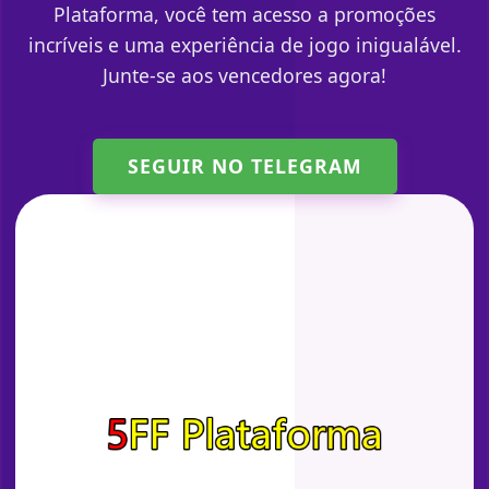
Plataforma, você tem acesso a promoções
incríveis e uma experiência de jogo inigualável.
Junte-se aos vencedores agora!
SEGUIR NO TELEGRAM