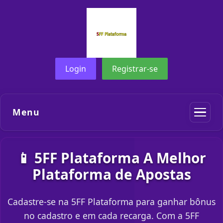
Login
Registrar-se
Menu
📱 5FF Plataforma A Melhor
Plataforma de Apostas
Cadastre-se na 5FF Plataforma para ganhar bônus
no cadastro e em cada recarga. Com a 5FF