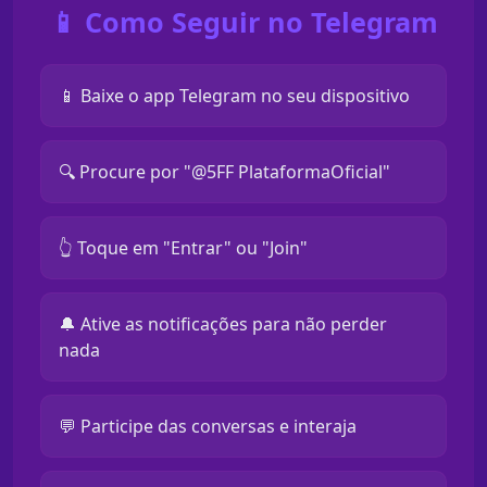
📱 Como Seguir no Telegram
📱 Baixe o app Telegram no seu dispositivo
🔍 Procure por "@5FF PlataformaOficial"
👆 Toque em "Entrar" ou "Join"
🔔 Ative as notificações para não perder
nada
💬 Participe das conversas e interaja