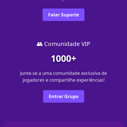
Falar Suporte
👥 Comunidade VIP
1000+
Junte-se a uma comunidade exclusiva de
jogadores e compartilhe experiências!
Entrar Grupo