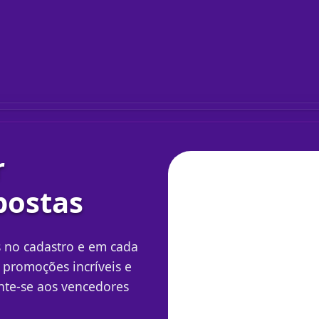
r
postas
 no cadastro e em cada
 promoções incríveis e
unte-se aos vencedores