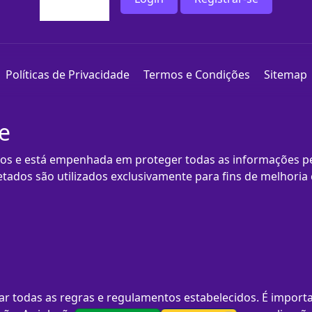
Políticas de Privacidade
Termos e Condições
Sitemap
de
rios e está empenhada em proteger todas as informações p
tados são utilizados exclusivamente para fins de melhoria
 todas as regras e regulamentos estabelecidos. É importa