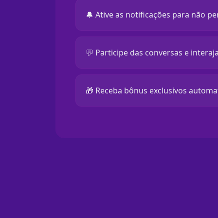
🔔 Ative as notificações para não p
💬 Participe das conversas e interaj
🎁 Receba bônus exclusivos autom