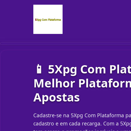
📱 5Xpg Com Pla
Melhor Platafor
Apostas
Cadastre-se na 5Xpg Com Plataforma p
cadastro e em cada recarga. Com a 5Xp