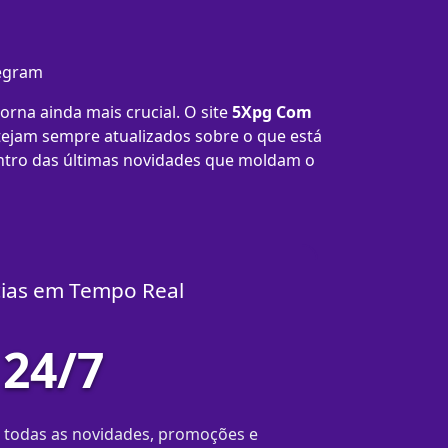
legram
orna ainda mais crucial. O site
5Xpg Com
ejam sempre atualizados sobre o que está
 dentro das últimas novidades que moldam o
cias em Tempo Real
24/7
e todas as novidades, promoções e