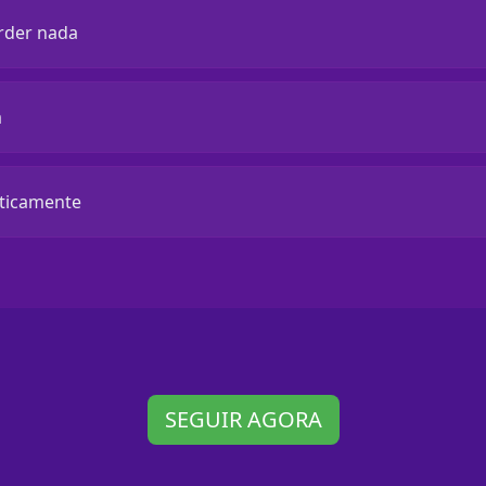
erder nada
a
aticamente
SEGUIR AGORA