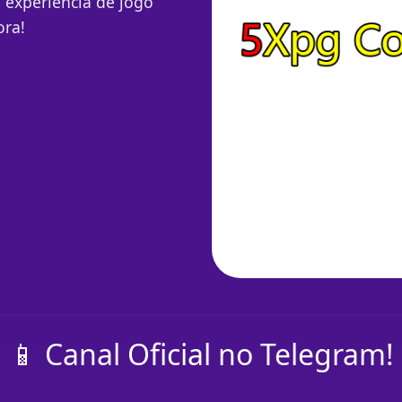
 experiência de jogo
ora!
📱 Canal Oficial no Telegram!