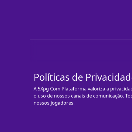
Políticas de Privacida
A 5Xpg Com Plataforma valoriza a privacid
o uso de nossos canais de comunicação. Tod
nossos jogadores.