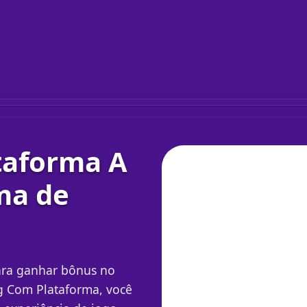
taforma A
ma de
ara ganhar bônus no
g Com Plataforma, você