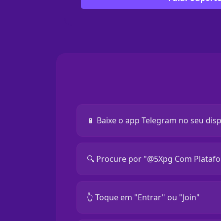
📱 Baixe o app Telegram no seu disp
🔍 Procure por "@5Xpg Com Platafo
👆 Toque em "Entrar" ou "Join"