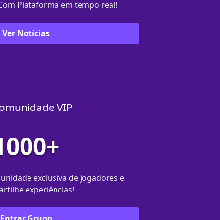
Com Plataforma em tempo real!
Ver Notícias
Comunidade VIP
1000+
unidade exclusiva de jogadores e
rtilhe experiências!
Entrar Grupo