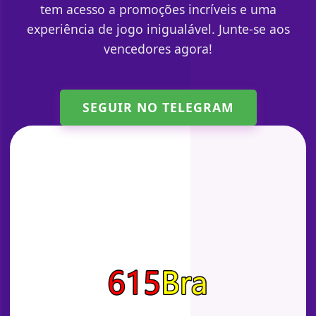
tem acesso a promoções incríveis e uma
experiência de jogo inigualável. Junte-se aos
vencedores agora!
SEGUIR NO TELEGRAM