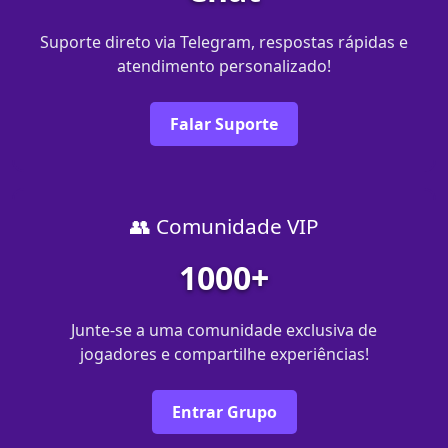
Suporte direto via Telegram, respostas rápidas e
atendimento personalizado!
Falar Suporte
👥 Comunidade VIP
1000+
Junte-se a uma comunidade exclusiva de
jogadores e compartilhe experiências!
Entrar Grupo