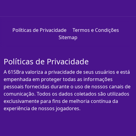
Políticas de Privacidade
Termos e Condições
Sitemap
Políticas de Privacidade
A 615Bra valoriza a privacidade de seus usuários e está
empenhada em proteger todas as informações
pessoais fornecidas durante o uso de nossos canais de
comunicação. Todos os dados coletados são utilizados
exclusivamente para fins de melhoria contínua da
experiência de nossos jogadores.