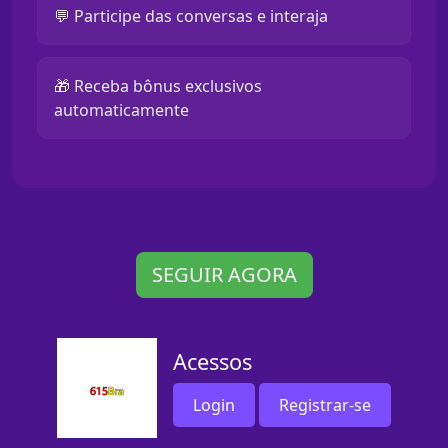
💬 Participe das conversas e interaja
🎁 Receba bônus exclusivos
automaticamente
SEGUIR AGORA
Acessos
Login
Registrar-se