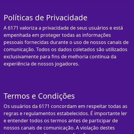
Políticas de Privacidade
A 6171 valoriza a privacidade de seus usuários e está
empenhada em proteger todas as informações
pessoais fornecidas durante o uso de nossos canais de
comunicação. Todos os dados coletados são utilizados
exclusivamente para fins de melhoria contínua da
experiência de nossos jogadores.
Termos e Condições
Os usuários da 6171 concordam em respeitar todas as
regras e regulamentos estabelecidos. É importante ler
e entender todos os termos antes de participar de
nossos canais de comunicação. A violação destes