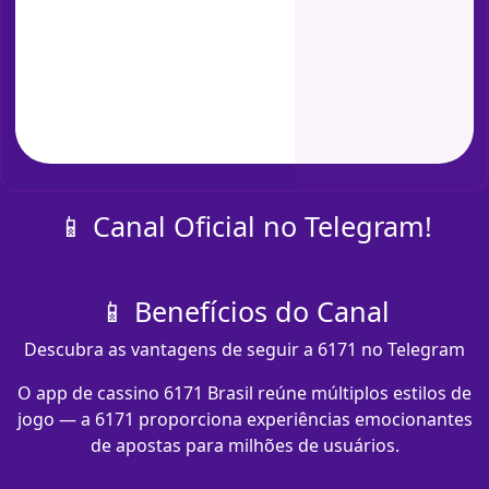
📱 Canal Oficial no Telegram!
📱 Benefícios do Canal
Descubra as vantagens de seguir a 6171 no Telegram
O app de cassino 6171 Brasil reúne múltiplos estilos de
jogo — a 6171 proporciona experiências emocionantes
de apostas para milhões de usuários.