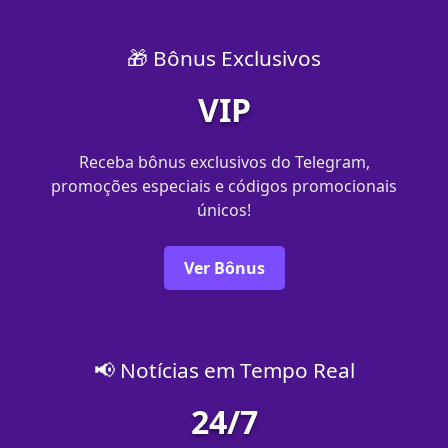
🎁 Bônus Exclusivos
VIP
Receba bônus exclusivos do Telegram,
promoções especiais e códigos promocionais
únicos!
Ver Bônus
📢 Notícias em Tempo Real
24/7