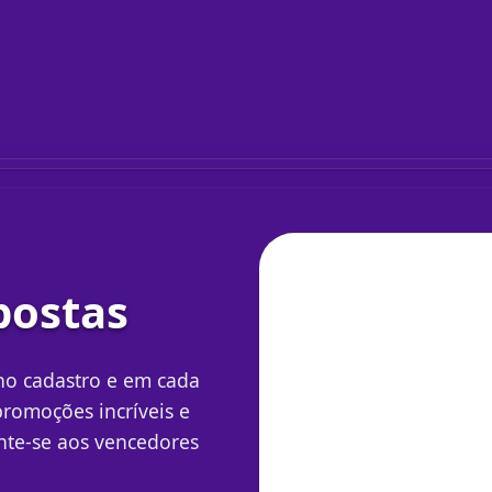
postas
no cadastro e em cada
promoções incríveis e
unte-se aos vencedores