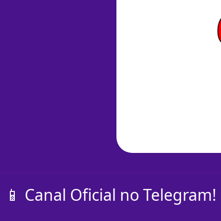
📱 Canal Oficial no Telegram!