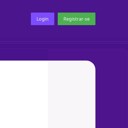
Login
Registrar-se