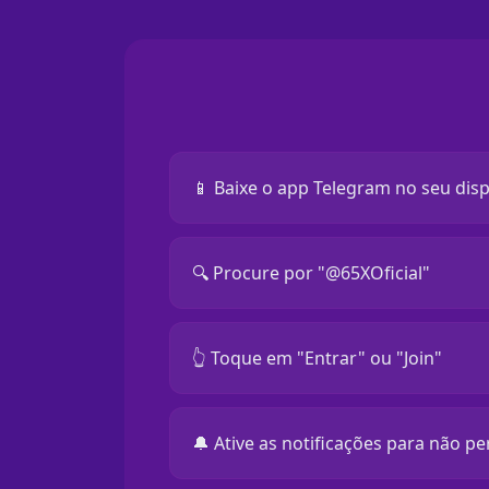
📱 Baixe o app Telegram no seu disp
🔍 Procure por "@65XOficial"
👆 Toque em "Entrar" ou "Join"
🔔 Ative as notificações para não p