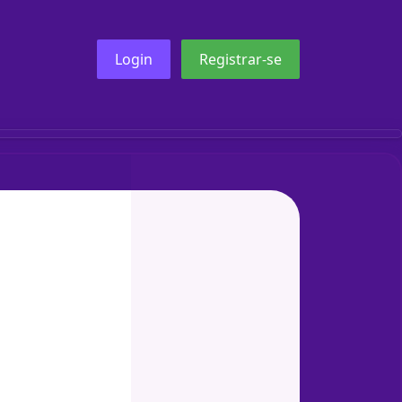
Login
Registrar-se