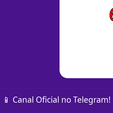
📱 Canal Oficial no Telegram!