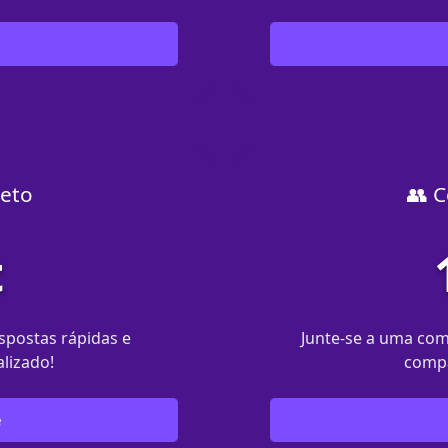
reto
👥 
t
espostas rápidas e
Junte-se a uma com
lizado!
compa
e