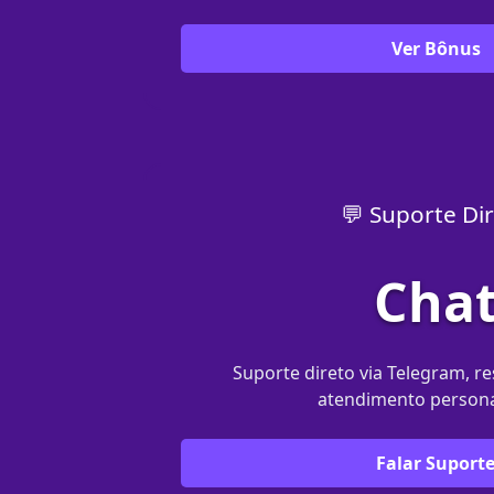
Ver Bônus
💬 Suporte Di
Cha
Suporte direto via Telegram, r
atendimento persona
Falar Suport