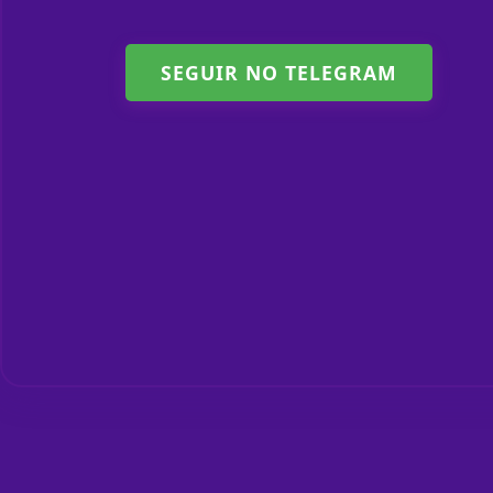
SEGUIR NO TELEGRAM