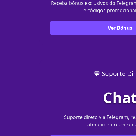
Receba bônus exclusivos do Telegra
e códigos promocionai
Ver Bônus
💬 Suporte Di
Cha
Suporte direto via Telegram, r
atendimento persona