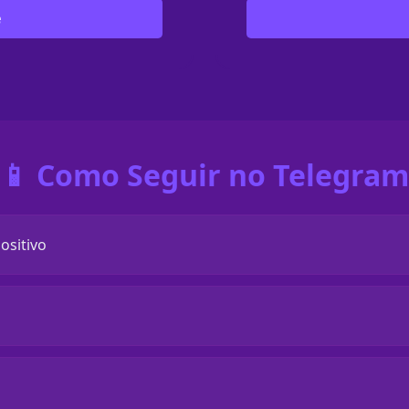
e
📱 Como Seguir no Telegram
ositivo