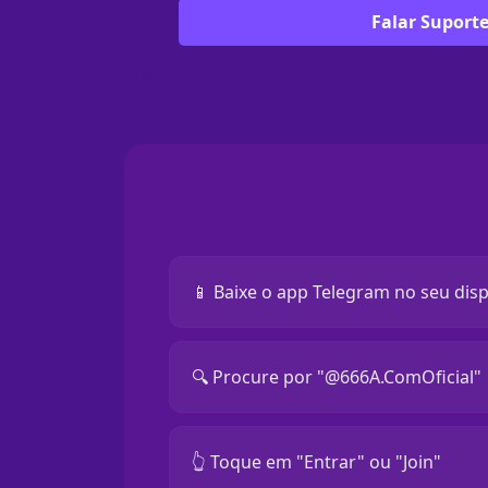
Falar Suport
📱 Baixe o app Telegram no seu disp
🔍 Procure por "@666A.ComOficial"
👆 Toque em "Entrar" ou "Join"