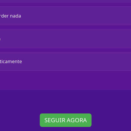
erder nada
a
aticamente
SEGUIR AGORA