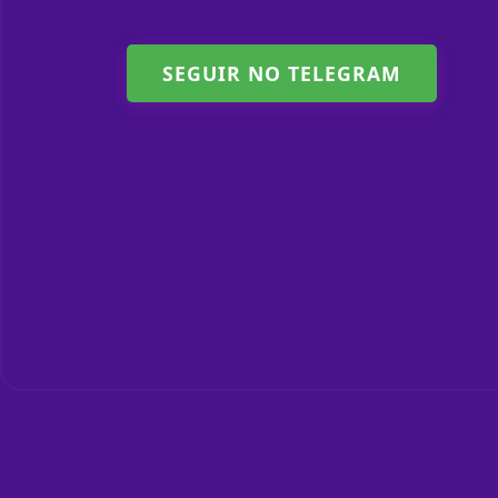
SEGUIR NO TELEGRAM