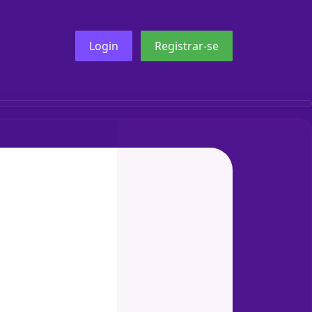
Login
Registrar-se