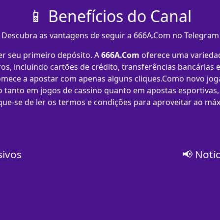
📱 Benefícios do Canal
Descubra as vantagens de seguir a 666A.Com no Telegram
zer seu primeiro depósito. A
666A.Com
oferece uma varieda
os, incluindo cartões de crédito, transferências bancárias e
omece a apostar com apenas alguns cliques.Como novo jog
o tanto em jogos de cassino quanto em apostas esportiva
fique-se de ler os termos e condições para aproveitar ao má
sivos
📢 Notí