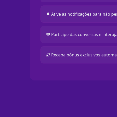
🔔 Ative as notificações para não p
💬 Participe das conversas e interaj
🎁 Receba bônus exclusivos autom