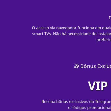
D
O acesso via navegador funciona em qual
smart TVs. Não há necessidade de instala
preferi
🎁 Bônus Exclu
VIP
Receba bônus exclusivos do Telegra
e códigos promocionai