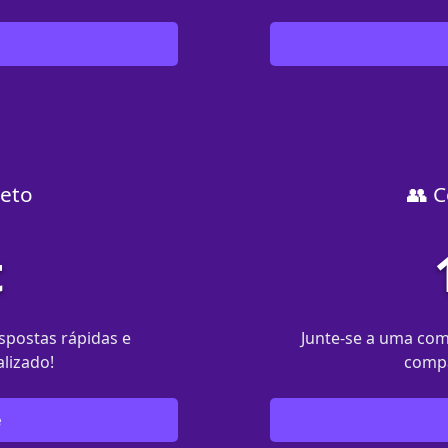
reto
👥 
t
espostas rápidas e
Junte-se a uma com
lizado!
compa
e