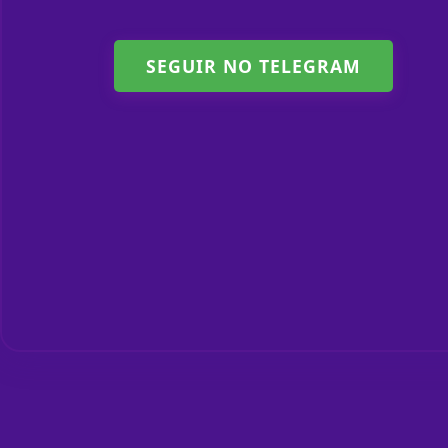
SEGUIR NO TELEGRAM