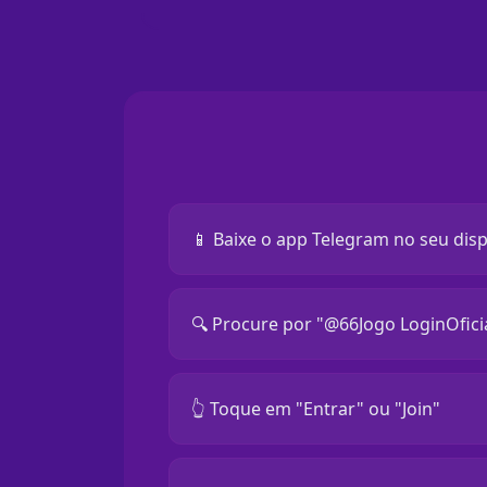
📱 Baixe o app Telegram no seu disp
🔍 Procure por "@66Jogo LoginOfici
👆 Toque em "Entrar" ou "Join"