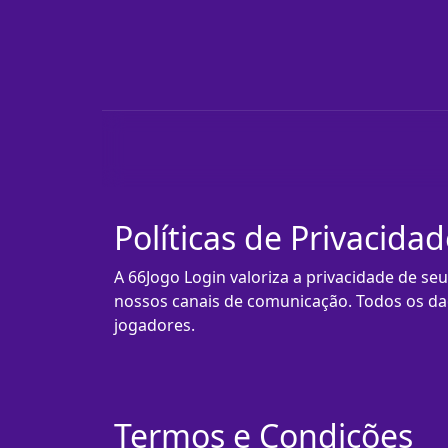
Políticas de Privacida
A 66Jogo Login valoriza a privacidade de s
nossos canais de comunicação. Todos os dad
jogadores.
Termos e Condições