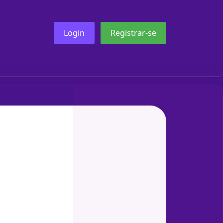
Login
Registrar-se