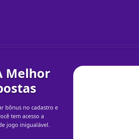
A Melhor
postas
ar bônus no cadastro e
você tem acesso a
e jogo inigualável.