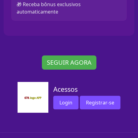
🎁 Receba bônus exclusivos
automaticamente
SEGUIR AGORA
Acessos
Login
Registrar-se