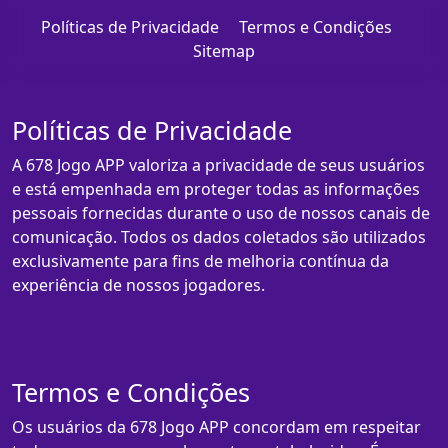
Políticas de Privacidade
Termos e Condições
Sitemap
Políticas de Privacidade
A 678 Jogo APP valoriza a privacidade de seus usuários
e está empenhada em proteger todas as informações
pessoais fornecidas durante o uso de nossos canais de
comunicação. Todos os dados coletados são utilizados
exclusivamente para fins de melhoria contínua da
experiência de nossos jogadores.
Termos e Condições
Os usuários da 678 Jogo APP concordam em respeitar