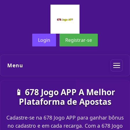
Login
Registrar-se
Menu
📱 678 Jogo APP A Melhor
Plataforma de Apostas
Cadastre-se na 678 Jogo APP para ganhar bônus
no cadastro e em cada recarga. Com a 678 Jogo