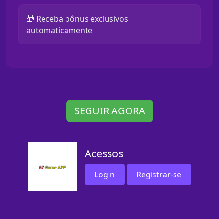
🎁 Receba bônus exclusivos
automaticamente
SEGUIR AGORA
Acessos
Login
Registrar-se