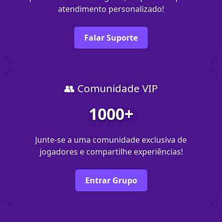
atendimento personalizado!
Falar Suporte
👥 Comunidade VIP
1000+
Junte-se a uma comunidade exclusiva de
jogadores e compartilhe experiências!
Entrar Grupo