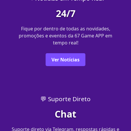
24/7
Fique por dentro de todas as novidades,
promoções e eventos da 67 Game APP em
tempo real!
Ver Notícias
💬 Suporte Direto
Chat
Suporte direto via Telegram, respostas rápidas e