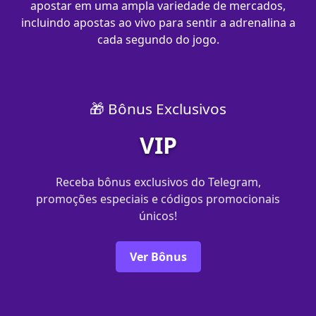
apostar em uma ampla variedade de mercados,
incluindo apostas ao vivo para sentir a adrenalina a
cada segundo do jogo.
🎁 Bônus Exclusivos
VIP
Receba bônus exclusivos do Telegram,
promoções especiais e códigos promocionais
únicos!
Ver Bônus