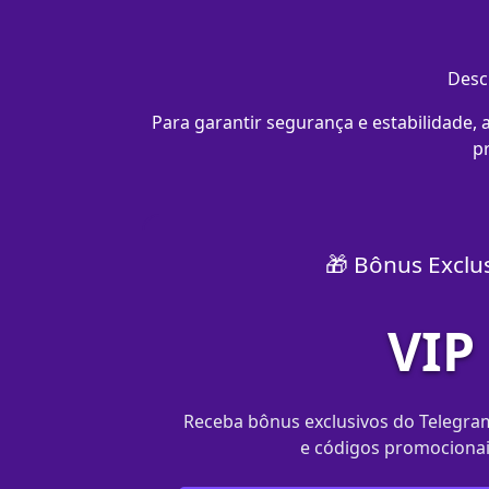
Desc
Para garantir segurança e estabilidade,
p
🎁 Bônus Exclu
VIP
Receba bônus exclusivos do Telegra
e códigos promocionai