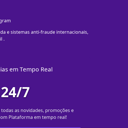
egram
a e sistemas anti-fraude internacionais,
 .
cias em Tempo Real
24/7
e todas as novidades, promoções e
Com Plataforma em tempo real!