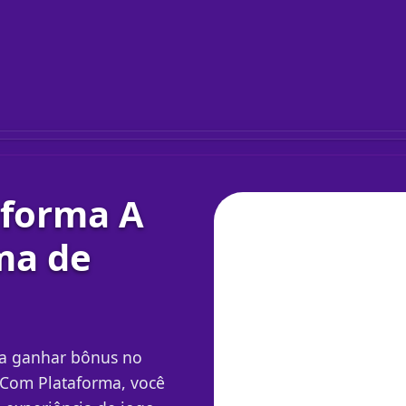
aforma A
ma de
ra ganhar bônus no
 Com Plataforma, você