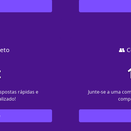
reto
👥 
t
espostas rápidas e
Junte-se a uma com
lizado!
compa
e