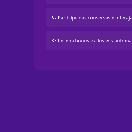
💬 Participe das conversas e interaj
🎁 Receba bônus exclusivos autom