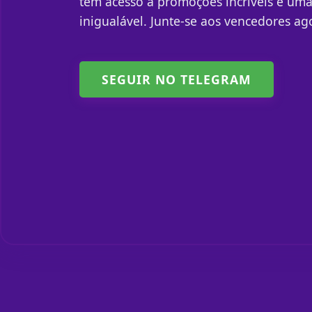
tem acesso a promoções incríveis e uma
inigualável. Junte-se aos vencedores ag
SEGUIR NO TELEGRAM