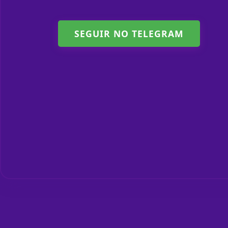
SEGUIR NO TELEGRAM