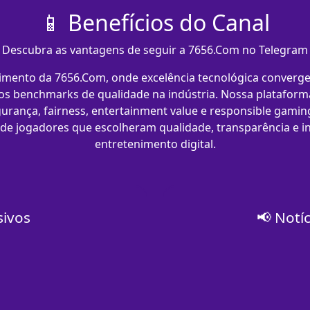
📱 Benefícios do Canal
Descubra as vantagens de seguir a 7656.Com no Telegram
imento da 7656.Com, onde excelência tecnológica converge
os benchmarks de qualidade na indústria. Nossa plataforma
urança, fairness, entertainment value e responsible gam
de jogadores que escolheram qualidade, transparência e i
entretenimento digital.
sivos
📢 Notí