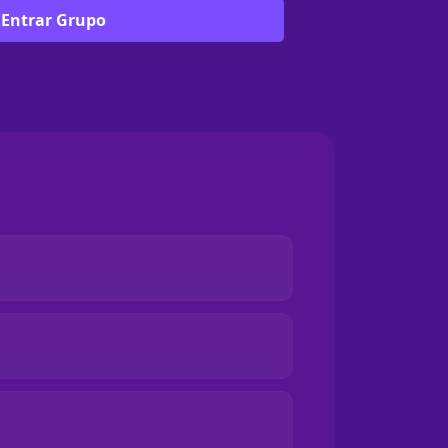
Entrar Grupo