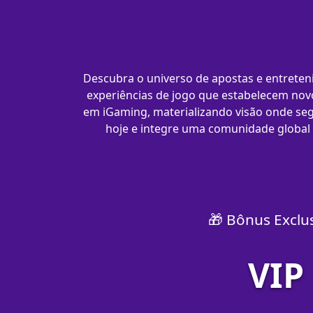
Descubra o universo de apostas e entreten
experiências de jogo que estabelecem nov
em iGaming, materializando visão onde seg
hoje e integre uma comunidade global 
🎁 Bônus Exclu
VIP