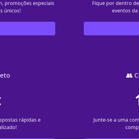
m, promoções especiais
Fique por dentro d
s únicos!
eventos da
reto
👥 
t
espostas rápidas e
Junte-se a uma com
lizado!
compa