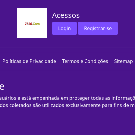
Acessos
Login
Registrar-se
Políticas de Privacidade
Termos e Condições
Sitemap
de
usuários e está empenhada em proteger todas as informaçõ
os coletados são utilizados exclusivamente para fins de m