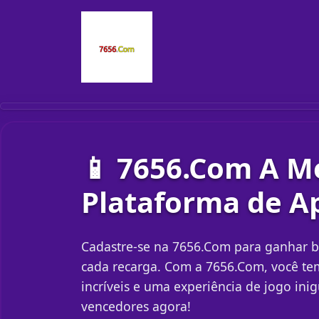
📱 7656.Com A M
Plataforma de A
Cadastre-se na 7656.Com para ganhar 
cada recarga. Com a 7656.Com, você t
incríveis e uma experiência de jogo inig
vencedores agora!