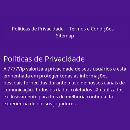
Políticas de Privacidade
Termos e Condições
Sitemap
Políticas de Privacidade
A 7777Vip valoriza a privacidade de seus usuários e está
empenhada em proteger todas as informações
pessoais fornecidas durante o uso de nossos canais de
comunicação. Todos os dados coletados são utilizados
exclusivamente para fins de melhoria contínua da
experiência de nossos jogadores.