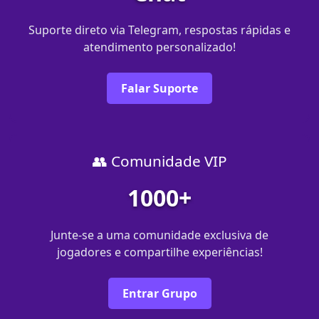
Suporte direto via Telegram, respostas rápidas e
atendimento personalizado!
Falar Suporte
👥 Comunidade VIP
1000+
Junte-se a uma comunidade exclusiva de
jogadores e compartilhe experiências!
Entrar Grupo