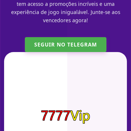
tem acesso a promoções incríveis e uma
experiência de jogo inigualável. Junte-se aos
vencedores agora!
SEGUIR NO TELEGRAM