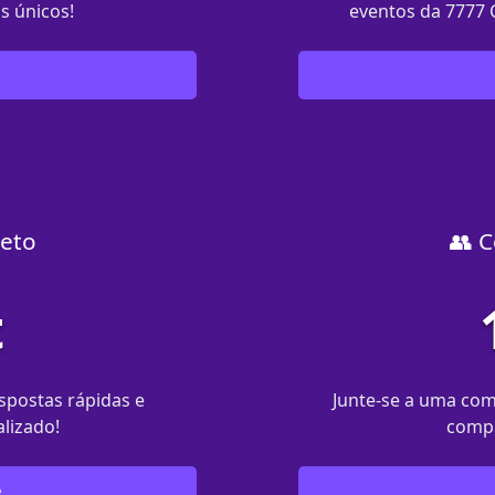
s únicos!
eventos da 7777 
reto
👥 
t
espostas rápidas e
Junte-se a uma com
lizado!
compa
e