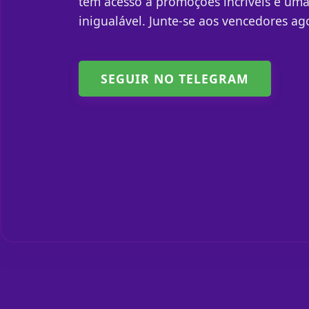
tem acesso a promoções incríveis e uma
inigualável. Junte-se aos vencedores ag
SEGUIR NO TELEGRAM