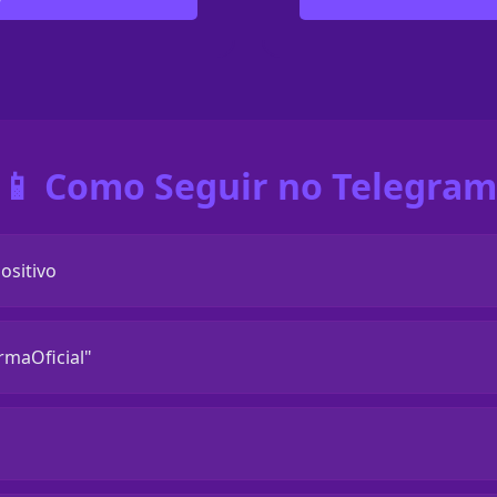
📱 Como Seguir no Telegram
ositivo
rmaOficial"