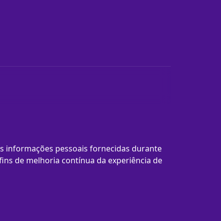
as informações pessoais fornecidas durante
fins de melhoria contínua da experiência de