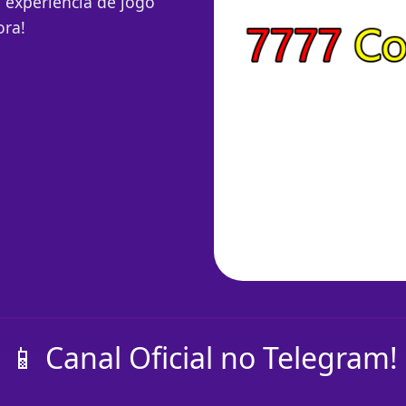
 experiência de jogo
ora!
📱 Canal Oficial no Telegram!