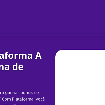
taforma A
ma de
ara ganhar bônus no
7 Com Plataforma, você