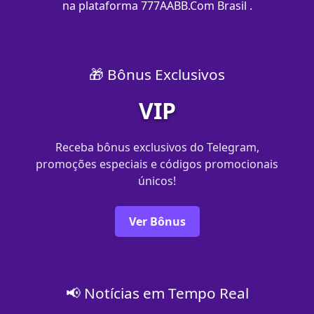
na plataforma 777AABB.Com Brasil .
🎁 Bônus Exclusivos
VIP
Receba bônus exclusivos do Telegram,
promoções especiais e códigos promocionais
únicos!
Ver Bônus
📢 Notícias em Tempo Real