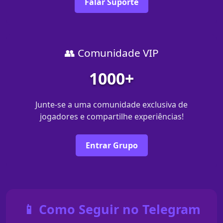
Falar Suporte
👥 Comunidade VIP
1000+
Junte-se a uma comunidade exclusiva de
jogadores e compartilhe experiências!
Entrar Grupo
📱 Como Seguir no Telegram