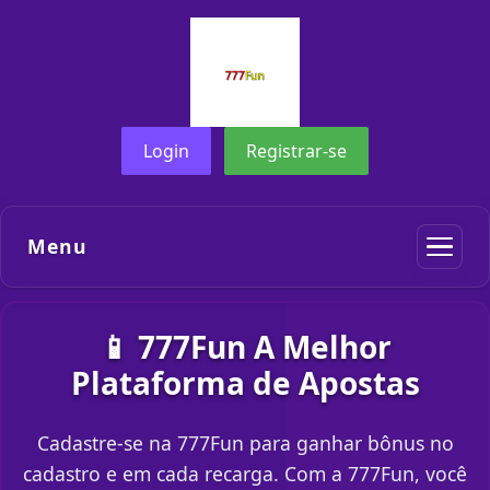
Login
Registrar-se
Menu
📱 777Fun A Melhor
Plataforma de Apostas
Cadastre-se na 777Fun para ganhar bônus no
cadastro e em cada recarga. Com a 777Fun, você