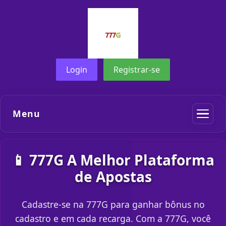
Login
Registrar-se
Menu
📱 777G A Melhor Plataforma
de Apostas
Cadastre-se na 777G para ganhar bônus no
cadastro e em cada recarga. Com a 777G, você