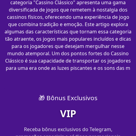
categoria "Cassino Clássico" apresenta uma gama
diversificada de jogos que remetem à nostalgia dos
cassinos físicos, oferecendo uma experiência de jogo
que combina tradição e emoção. Este artigo explora
algumas das características que tornam essa categoria
tão atraente, os jogos mais populares incluídos e dicas
para os jogadores que desejam mergulhar nesse
mundo atemporal. Um dos pontos fortes do Cassino
Clássico é sua capacidade de transportar os jogadores
para uma era onde as luzes piscantes e os sons das m
🎁 Bônus Exclusivos
VIP
Receba bônus exclusivos do Telegram,