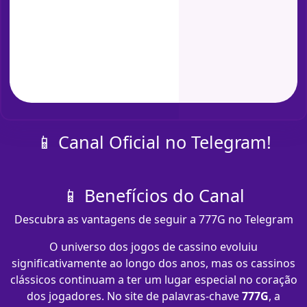
📱 Canal Oficial no Telegram!
📱 Benefícios do Canal
Descubra as vantagens de seguir a 777G no Telegram
O universo dos jogos de cassino evoluiu
significativamente ao longo dos anos, mas os cassinos
clássicos continuam a ter um lugar especial no coração
dos jogadores. No site de palavras-chave
777G
, a