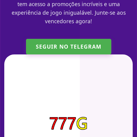
tem acesso a promoções incríveis e uma
experiência de jogo inigualável. Junte-se aos
vencedores agora!
SEGUIR NO TELEGRAM