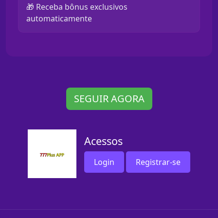
🎁 Receba bônus exclusivos
automaticamente
SEGUIR AGORA
Acessos
Login
Registrar-se