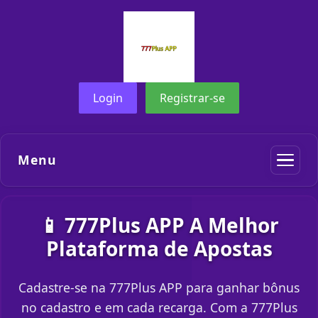
Login
Registrar-se
Menu
📱 777Plus APP A Melhor
Plataforma de Apostas
Cadastre-se na 777Plus APP para ganhar bônus
no cadastro e em cada recarga. Com a 777Plus