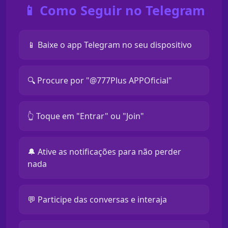
📱 Como Seguir no Telegram
📱 Baixe o app Telegram no seu dispositivo
🔍 Procure por "@777Plus APPOficial"
👆 Toque em "Entrar" ou "Join"
🔔 Ative as notificações para não perder
nada
💬 Participe das conversas e interaja