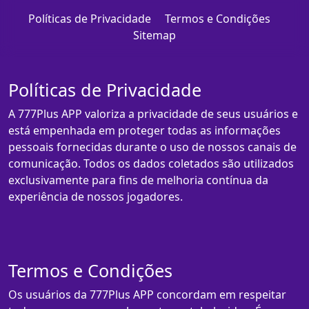
Políticas de Privacidade
Termos e Condições
Sitemap
Políticas de Privacidade
A 777Plus APP valoriza a privacidade de seus usuários e
está empenhada em proteger todas as informações
pessoais fornecidas durante o uso de nossos canais de
comunicação. Todos os dados coletados são utilizados
exclusivamente para fins de melhoria contínua da
experiência de nossos jogadores.
Termos e Condições
Os usuários da 777Plus APP concordam em respeitar