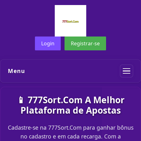
Login
Registrar-se
Menu
📱 777Sort.Com A Melhor
Plataforma de Apostas
Cadastre-se na 777Sort.Com para ganhar bônus
no cadastro e em cada recarga. Com a