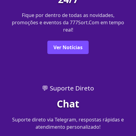
Fique por dentro de todas as novidades,
promoções e eventos da 777Sort.Com em tempo
real!
Ver Notícias
💬 Suporte Direto
Chat
Suporte direto via Telegram, respostas rápidas e
atendimento personalizado!