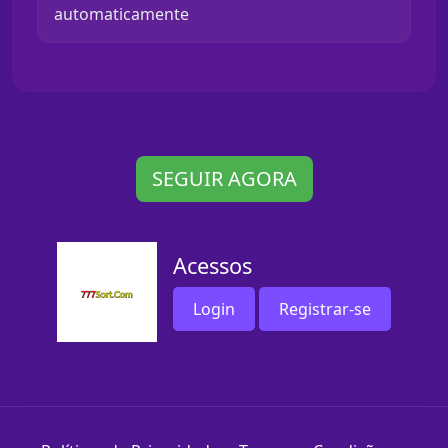
automaticamente
SEGUIR AGORA
Acessos
Login
Registrar-se