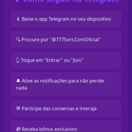
📱 Baixe o app Telegram no seu dispositivo
🔍 Procure por "@777Sort.ComOficial"
👆 Toque em "Entrar" ou "Join"
🔔 Ative as notificações para não perder
nada
💬 Participe das conversas e interaja
🎁 Receba bônus exclusivos