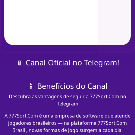
📱 Canal Oficial no Telegram!
📱 Benefícios do Canal
Descubra as vantagens de seguir a 777Sort.Com no
Telegram
A 777Sort.Com é uma empresa de software que atende
jogadores brasileiros — na plataforma 777Sort.Com
Brasil , novas formas de jogo surgem a cada dia.