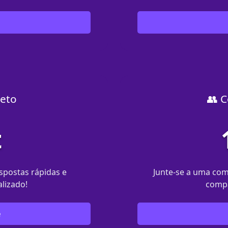
reto
👥 
t
espostas rápidas e
Junte-se a uma com
lizado!
compa
e