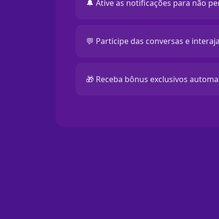
🔔 Ative as notificações para não p
💬 Participe das conversas e interaj
🎁 Receba bônus exclusivos autom