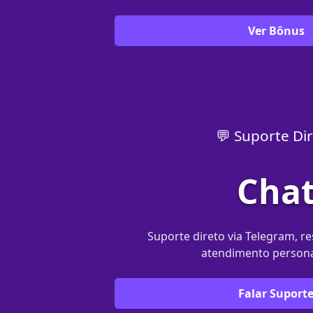
Ver Bônus
💬 Suporte Di
Cha
Suporte direto via Telegram, r
atendimento persona
Falar Suport