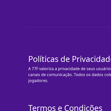
Políticas de Privacida
A 77F valoriza a privacidade de seus usuár
canais de comunicação. Todos os dados cole
jogadores.
Termos e Condições