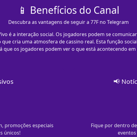
📱 Benefícios do Canal
Descubra as vantagens de seguir a 77F no Telegram
ivo é a interação social. Os jogadores podem se comunicar
o que cria uma atmosfera de cassino real. Esta função soc
já que os jogadores podem ver o que está acontecendo em t
sivos
📢 Notí
m, promoções especiais
Fique por dentro d
s únicos!
eventos