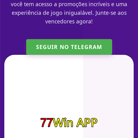
você tem acesso a promoções incríveis e uma
experiência de jogo inigualável. Junte-se aos
vencedores agora!
SEGUIR NO TELEGRAM