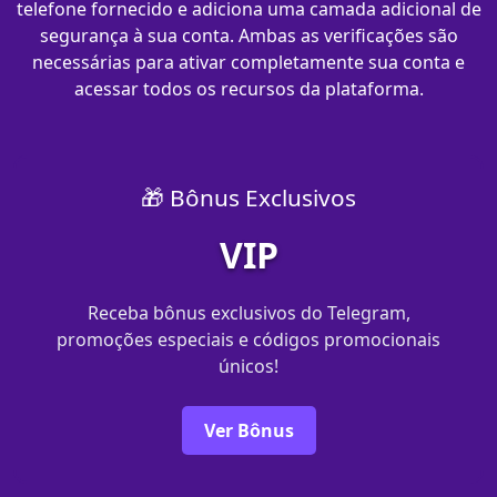
telefone fornecido e adiciona uma camada adicional de
segurança à sua conta. Ambas as verificações são
necessárias para ativar completamente sua conta e
acessar todos os recursos da plataforma.
🎁 Bônus Exclusivos
VIP
Receba bônus exclusivos do Telegram,
promoções especiais e códigos promocionais
únicos!
Ver Bônus