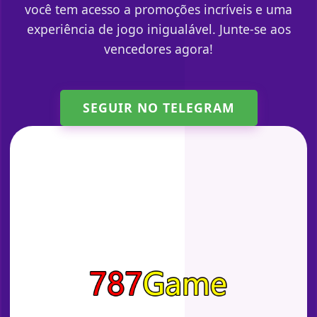
você tem acesso a promoções incríveis e uma
experiência de jogo inigualável. Junte-se aos
vencedores agora!
SEGUIR NO TELEGRAM