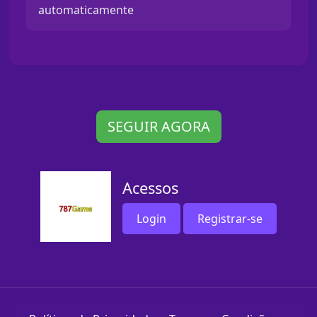
automaticamente
SEGUIR AGORA
Acessos
Login
Registrar-se