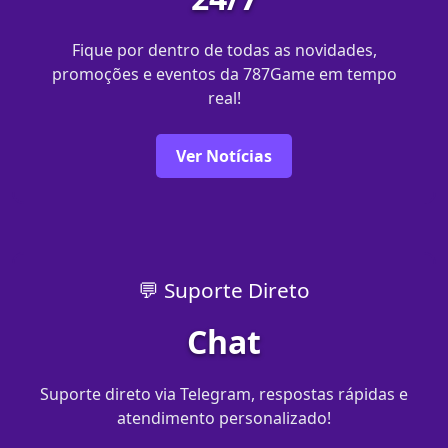
Fique por dentro de todas as novidades,
promoções e eventos da 787Game em tempo
real!
Ver Notícias
💬 Suporte Direto
Chat
Suporte direto via Telegram, respostas rápidas e
atendimento personalizado!