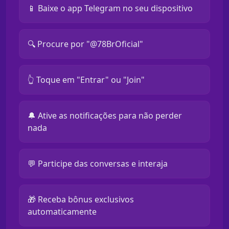
📱 Baixe o app Telegram no seu dispositivo
🔍 Procure por "@78BrOficial"
👆 Toque em "Entrar" ou "Join"
🔔 Ative as notificações para não perder
nada
💬 Participe das conversas e interaja
🎁 Receba bônus exclusivos
automaticamente