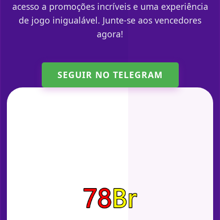
acesso a promoções incríveis e uma experiência
de jogo inigualável. Junte-se aos vencedores
agora!
SEGUIR NO TELEGRAM