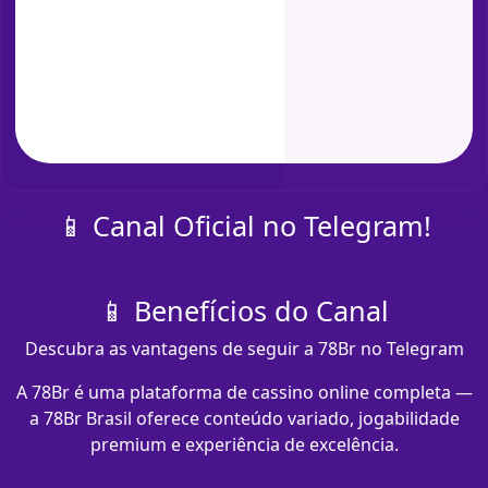
📱 Canal Oficial no Telegram!
📱 Benefícios do Canal
Descubra as vantagens de seguir a 78Br no Telegram
A 78Br é uma plataforma de cassino online completa —
a 78Br Brasil oferece conteúdo variado, jogabilidade
premium e experiência de excelência.