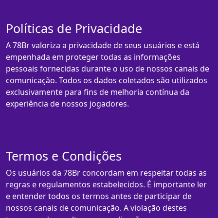
Políticas de Privacidade
A 78Br valoriza a privacidade de seus usuários e está
empenhada em proteger todas as informações
pessoais fornecidas durante o uso de nossos canais de
comunicação. Todos os dados coletados são utilizados
exclusivamente para fins de melhoria contínua da
experiência de nossos jogadores.
Termos e Condições
Os usuários da 78Br concordam em respeitar todas as
regras e regulamentos estabelecidos. É importante ler
e entender todos os termos antes de participar de
nossos canais de comunicação. A violação destes