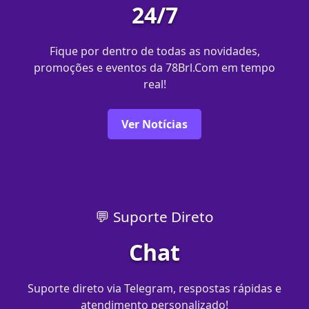
24/7
Fique por dentro de todas as novidades,
promoções e eventos da 78Brl.Com em tempo
real!
Ver Notícias
💬 Suporte Direto
Chat
Suporte direto via Telegram, respostas rápidas e
atendimento personalizado!