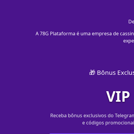
De
A 78G Plataforma é uma empresa de cassino
expe
🎁 Bônus Exclu
VIP
Receba bônus exclusivos do Telegra
e códigos promocionai