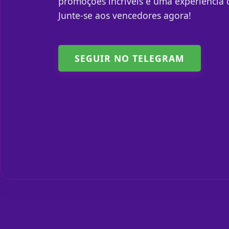
promoções incríveis e uma experiência d
Junte-se aos vencedores agora!
SEGUIR NO TELEGRAM