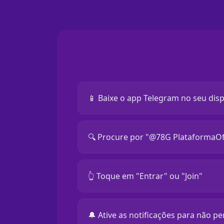
📱 Baixe o app Telegram no seu disp
🔍 Procure por "@78G PlataformaOfi
👆 Toque em "Entrar" ou "Join"
🔔 Ative as notificações para não p