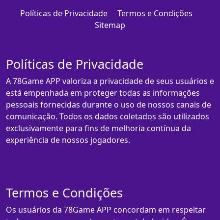
Políticas de Privacidade
Termos e Condições
Sitemap
Políticas de Privacidade
A 78Game APP valoriza a privacidade de seus usuários e
está empenhada em proteger todas as informações
pessoais fornecidas durante o uso de nossos canais de
comunicação. Todos os dados coletados são utilizados
exclusivamente para fins de melhoria contínua da
experiência de nossos jogadores.
Termos e Condições
Os usuários da 78Game APP concordam em respeitar