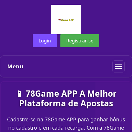
Login
Registrar-se
Menu
📱 78Game APP A Melhor
Plataforma de Apostas
Cadastre-se na 78Game APP para ganhar bônus
no cadastro e em cada recarga. Com a 78Game