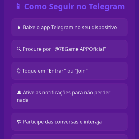
📱 Como Seguir no Telegram
📱 Baixe o app Telegram no seu dispositivo
🔍 Procure por "@78Game APPOficial"
👆 Toque em "Entrar" ou "Join"
🔔 Ative as notificações para não perder
nada
💬 Participe das conversas e interaja