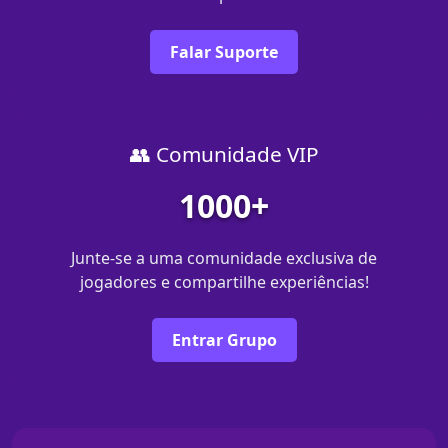
Falar Suporte
👥 Comunidade VIP
1000+
Junte-se a uma comunidade exclusiva de
jogadores e compartilhe experiências!
Entrar Grupo