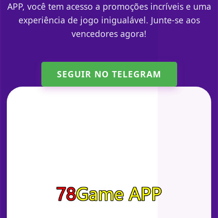
APP, você tem acesso a promoções incríveis e uma
experiência de jogo inigualável. Junte-se aos
vencedores agora!
SEGUIR NO TELEGRAM