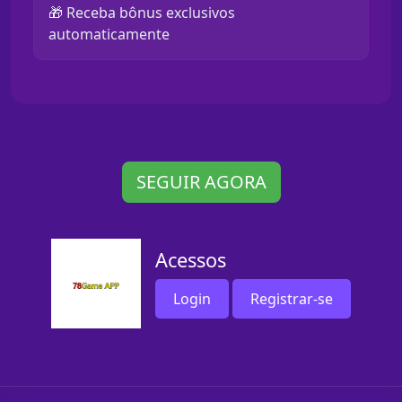
🎁 Receba bônus exclusivos
automaticamente
SEGUIR AGORA
Acessos
Login
Registrar-se