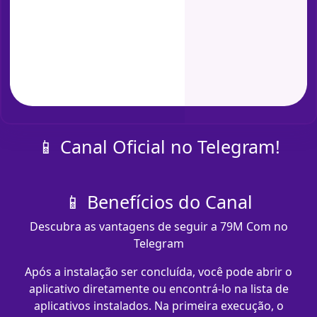
📱 Canal Oficial no Telegram!
📱 Benefícios do Canal
Descubra as vantagens de seguir a 79M Com no
Telegram
Após a instalação ser concluída, você pode abrir o
aplicativo diretamente ou encontrá-lo na lista de
aplicativos instalados. Na primeira execução, o