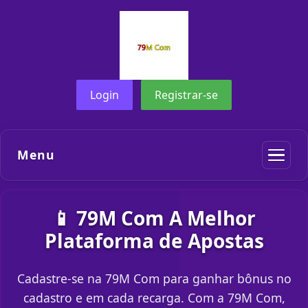
Login
Registrar-se
Menu
📱 79M Com A Melhor
Plataforma de Apostas
Cadastre-se na 79M Com para ganhar bônus no
cadastro e em cada recarga. Com a 79M Com,