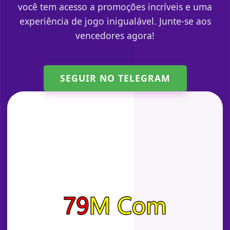
você tem acesso a promoções incríveis e uma
experiência de jogo inigualável. Junte-se aos
vencedores agora!
SEGUIR NO TELEGRAM