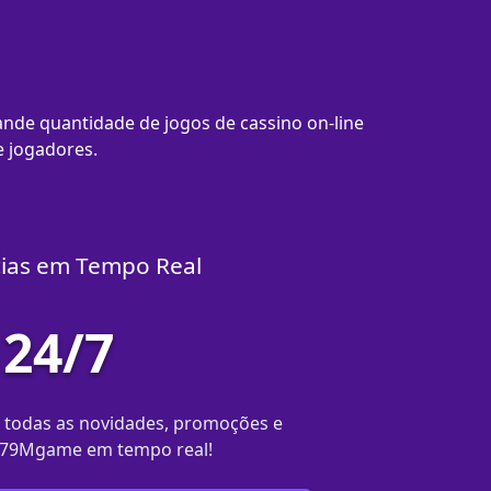
ande quantidade de jogos de cassino on-line
 jogadores.
cias em Tempo Real
24/7
e todas as novidades, promoções e
 79Mgame em tempo real!