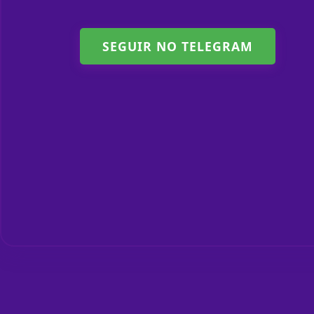
SEGUIR NO TELEGRAM