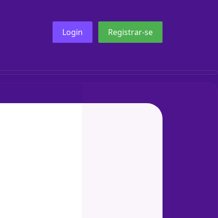
Login
Registrar-se