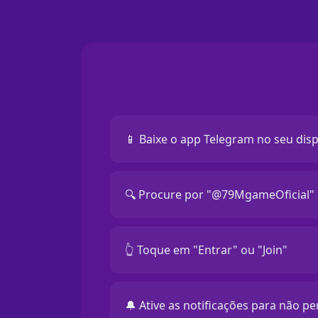
📱 Baixe o app Telegram no seu disp
🔍 Procure por "@79MgameOficial"
👆 Toque em "Entrar" ou "Join"
🔔 Ative as notificações para não p