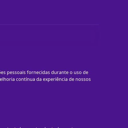
es pessoais fornecidas durante o uso de
elhoria contínua da experiência de nossos