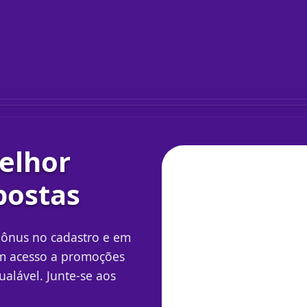
elhor
postas
ônus no cadastro e em
m acesso a promoções
ualável. Junte-se aos