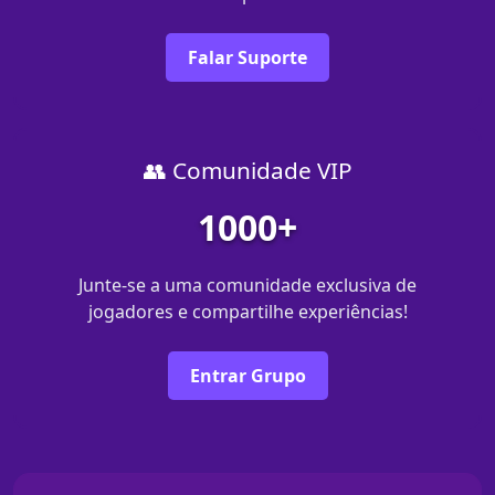
Falar Suporte
👥 Comunidade VIP
1000+
Junte-se a uma comunidade exclusiva de
jogadores e compartilhe experiências!
Entrar Grupo