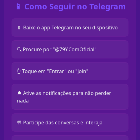
📱 Como Seguir no Telegram
📱 Baixe o app Telegram no seu dispositivo
🔍 Procure por "@79Y.ComOficial"
👆 Toque em "Entrar" ou "Join"
🔔 Ative as notificações para não perder
nada
💬 Participe das conversas e interaja