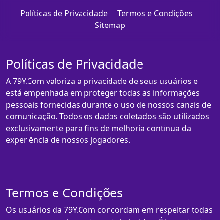
Políticas de Privacidade
Termos e Condições
Sitemap
Políticas de Privacidade
A 79Y.Com valoriza a privacidade de seus usuários e
está empenhada em proteger todas as informações
pessoais fornecidas durante o uso de nossos canais de
comunicação. Todos os dados coletados são utilizados
exclusivamente para fins de melhoria contínua da
experiência de nossos jogadores.
Termos e Condições
Os usuários da 79Y.Com concordam em respeitar todas