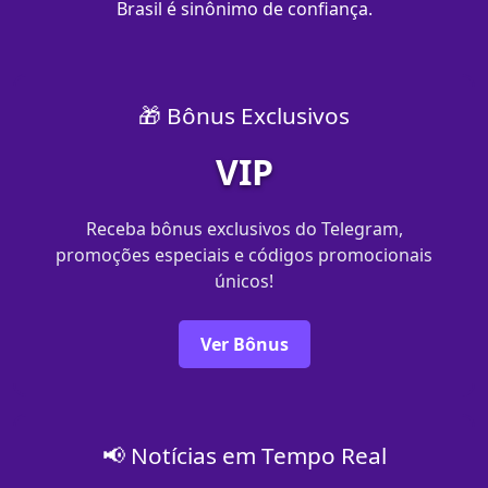
Brasil é sinônimo de confiança.
🎁 Bônus Exclusivos
VIP
Receba bônus exclusivos do Telegram,
promoções especiais e códigos promocionais
únicos!
Ver Bônus
📢 Notícias em Tempo Real