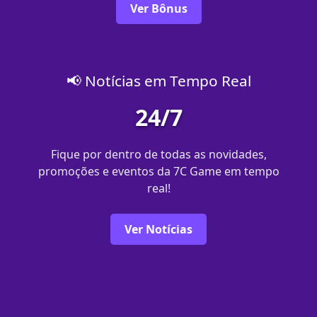
Ver Bônus
📢 Notícias em Tempo Real
24/7
Fique por dentro de todas as novidades,
promoções e eventos da 7C Game em tempo
real!
Ver Notícias