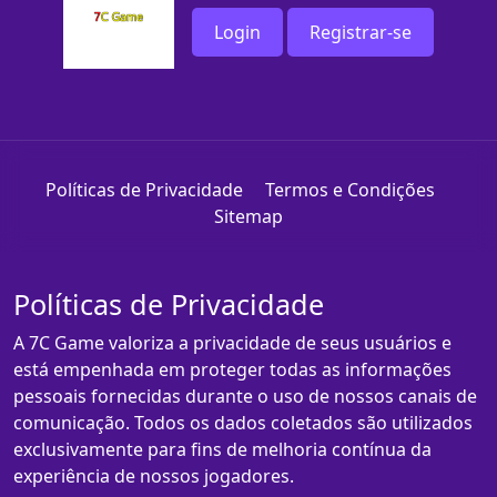
Login
Registrar-se
Políticas de Privacidade
Termos e Condições
Sitemap
Políticas de Privacidade
A 7C Game valoriza a privacidade de seus usuários e
está empenhada em proteger todas as informações
pessoais fornecidas durante o uso de nossos canais de
comunicação. Todos os dados coletados são utilizados
exclusivamente para fins de melhoria contínua da
experiência de nossos jogadores.