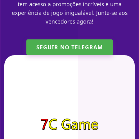
tem acesso a promoções incríveis e uma
experiência de jogo inigualável. Junte-se aos
vencedores agora!
SEGUIR NO TELEGRAM