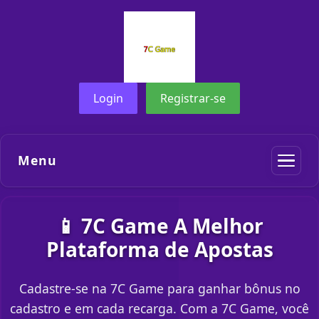
Login
Registrar-se
Menu
📱 7C Game A Melhor
Plataforma de Apostas
Cadastre-se na 7C Game para ganhar bônus no
cadastro e em cada recarga. Com a 7C Game, você