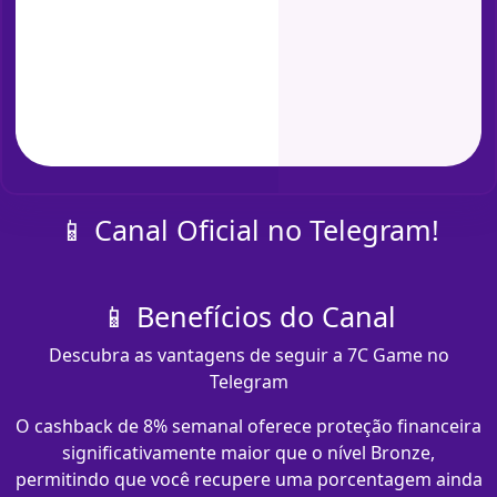
📱 Canal Oficial no Telegram!
📱 Benefícios do Canal
Descubra as vantagens de seguir a 7C Game no
Telegram
O cashback de 8% semanal oferece proteção financeira
significativamente maior que o nível Bronze,
permitindo que você recupere uma porcentagem ainda