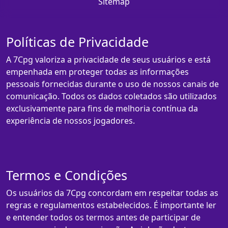
Sitemap
Políticas de Privacidade
A 7Cpg valoriza a privacidade de seus usuários e está
empenhada em proteger todas as informações
pessoais fornecidas durante o uso de nossos canais de
comunicação. Todos os dados coletados são utilizados
exclusivamente para fins de melhoria contínua da
experiência de nossos jogadores.
Termos e Condições
Os usuários da 7Cpg concordam em respeitar todas as
regras e regulamentos estabelecidos. É importante ler
e entender todos os termos antes de participar de