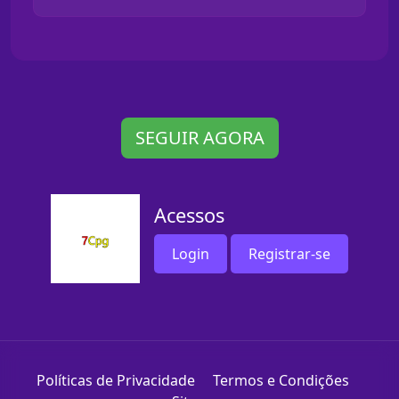
SEGUIR AGORA
Acessos
Login
Registrar-se
Políticas de Privacidade
Termos e Condições