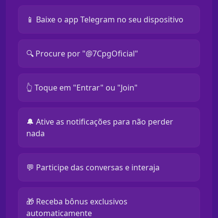
📱 Baixe o app Telegram no seu dispositivo
🔍 Procure por "@7CpgOficial"
👆 Toque em "Entrar" ou "Join"
🔔 Ative as notificações para não perder
nada
💬 Participe das conversas e interaja
🎁 Receba bônus exclusivos
automaticamente