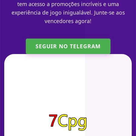
tem acesso a promoções incríveis e uma
experiência de jogo inigualável. Junte-se aos
vencedores agora!
SEGUIR NO TELEGRAM