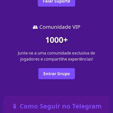
Falar Suporte
👥 Comunidade VIP
1000+
Junte-se a uma comunidade exclusiva de
jogadores e compartilhe experiências!
Entrar Grupo
📱 Como Seguir no Telegram