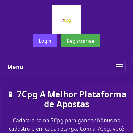
Login
Registrar-se
Menu
📱 7Cpg A Melhor Plataforma
de Apostas
Cadastre-se na 7Cpg para ganhar bônus no
cadastro e em cada recarga. Com a 7Cpg, você