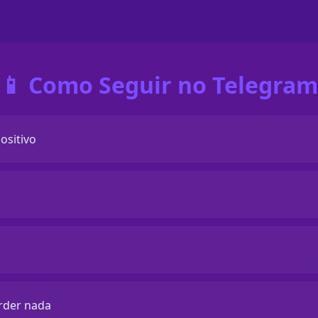
📱 Como Seguir no Telegram
ositivo
erder nada