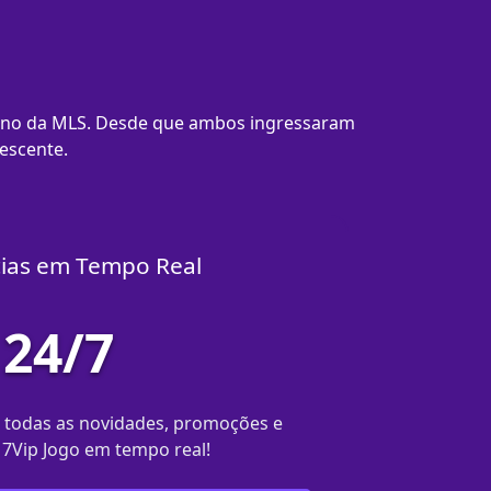
derno da MLS. Desde que ambos ingressaram
rescente.
cias em Tempo Real
24/7
e todas as novidades, promoções e
 7Vip Jogo em tempo real!