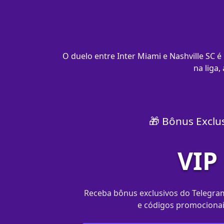
O duelo entre Inter Miami e Nashville SC
na liga,
🎁 Bônus Exclu
VIP
Receba bônus exclusivos do Telegra
e códigos promocionai