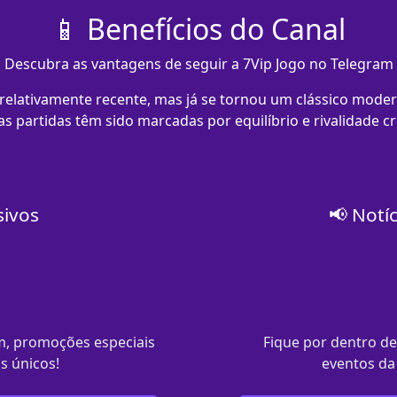
📱 Benefícios do Canal
Descubra as vantagens de seguir a 7Vip Jogo no Telegram
 é relativamente recente, mas já se tornou um clássico mo
 as partidas têm sido marcadas por equilíbrio e rivalidade c
sivos
📢 Notí
m, promoções especiais
Fique por dentro d
s únicos!
eventos da