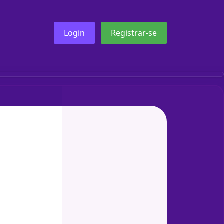
Login
Registrar-se