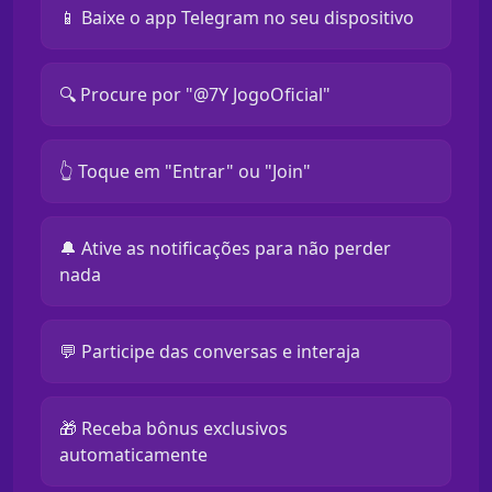
📱 Baixe o app Telegram no seu dispositivo
🔍 Procure por "@7Y JogoOficial"
👆 Toque em "Entrar" ou "Join"
🔔 Ative as notificações para não perder
nada
💬 Participe das conversas e interaja
🎁 Receba bônus exclusivos
automaticamente