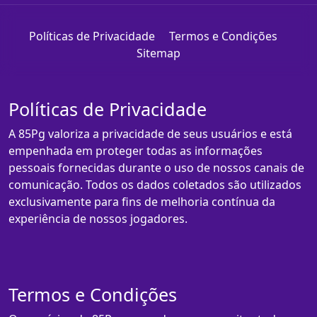
Políticas de Privacidade
Termos e Condições
Sitemap
Políticas de Privacidade
A 85Pg valoriza a privacidade de seus usuários e está
empenhada em proteger todas as informações
pessoais fornecidas durante o uso de nossos canais de
comunicação. Todos os dados coletados são utilizados
exclusivamente para fins de melhoria contínua da
experiência de nossos jogadores.
Termos e Condições