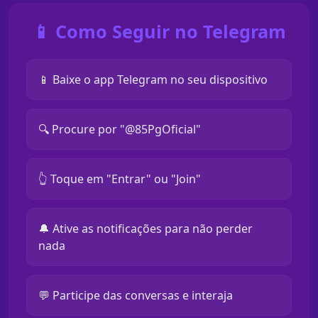
📱 Como Seguir no Telegram
📱 Baixe o app Telegram no seu dispositivo
🔍 Procure por "@85PgOficial"
👆 Toque em "Entrar" ou "Join"
🔔 Ative as notificações para não perder
nada
💬 Participe das conversas e interaja