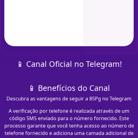
📱 Canal Oficial no Telegram!
📱 Benefícios do Canal
Descubra as vantagens de seguir a 85Pg no Telegram
A verificação por telefone é realizada através de um
código SMS enviado para o número fornecido. Este
processo garante que você tenha acesso ao número de
telefone fornecido e adiciona uma camada adicional de