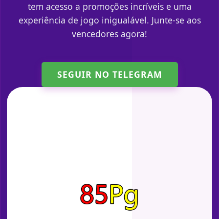
tem acesso a promoções incríveis e uma
experiência de jogo inigualável. Junte-se aos
vencedores agora!
SEGUIR NO TELEGRAM