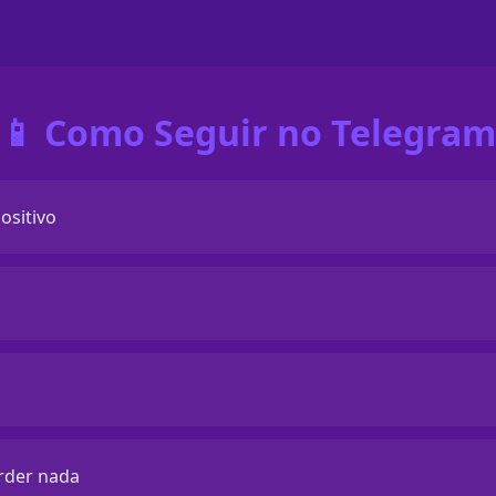
📱 Como Seguir no Telegram
ositivo
erder nada