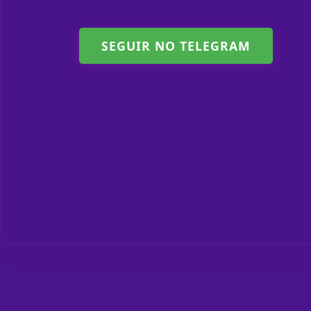
SEGUIR NO TELEGRAM