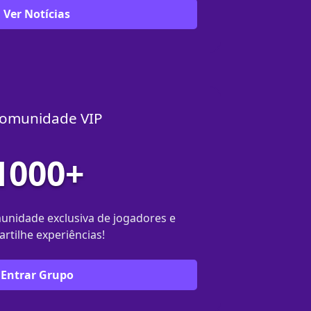
Ver Notícias
Comunidade VIP
1000+
unidade exclusiva de jogadores e
rtilhe experiências!
Entrar Grupo