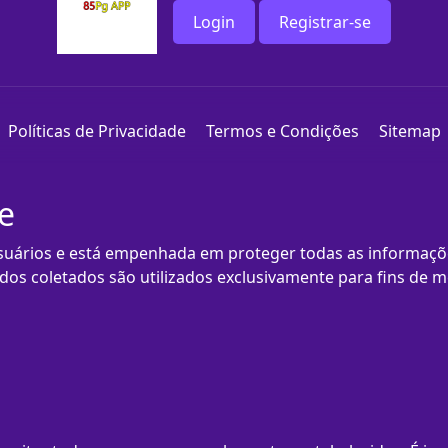
Login
Registrar-se
Políticas de Privacidade
Termos e Condições
Sitemap
de
usuários e está empenhada em proteger todas as informaçõ
os coletados são utilizados exclusivamente para fins de m