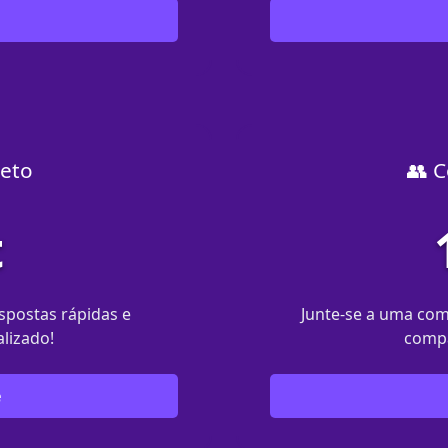
reto
👥 
t
espostas rápidas e
Junte-se a uma com
lizado!
compa
e