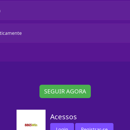
a
aticamente
SEGUIR AGORA
Acessos
Login
Registrar-se