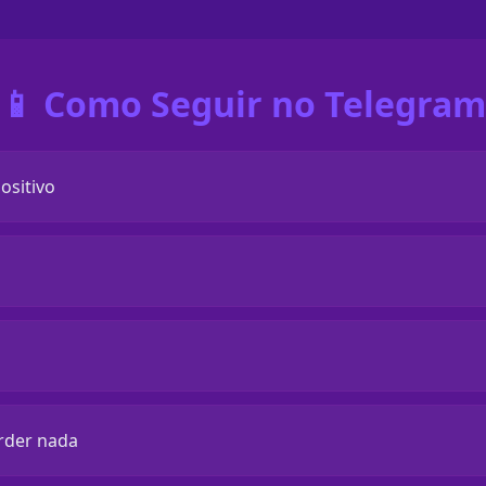
📱 Como Seguir no Telegram
ositivo
erder nada