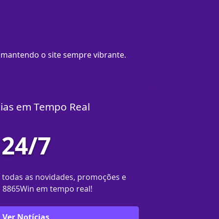
 mantendo o site sempre vibrante.
cias em Tempo Real
24/7
e todas as novidades, promoções e
 8865Win em tempo real!
Ver Notícias