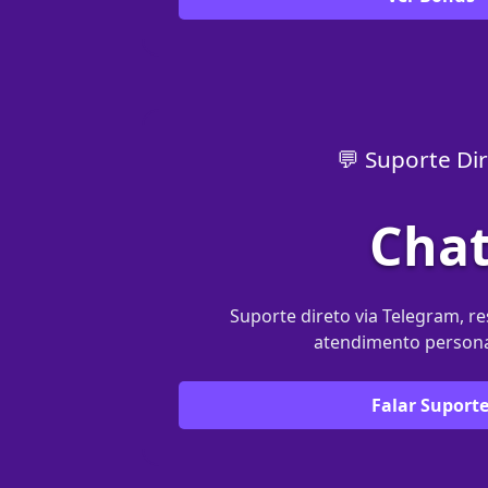
💬 Suporte Di
Cha
Suporte direto via Telegram, r
atendimento persona
Falar Suport