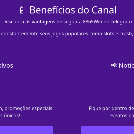
📱 Benefícios do Canal
Descubra as vantagens de seguir a 8865Win no Telegram
a constantemente seus jogos populares como slots e crash,
sivos
📢 Notí
m, promoções especiais
Fique por dentro d
s únicos!
eventos da