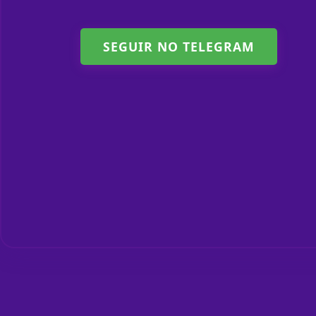
SEGUIR NO TELEGRAM