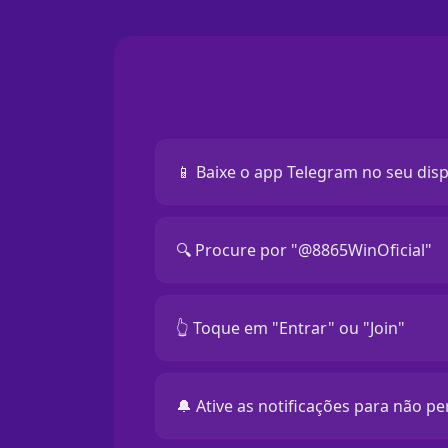
📱 Baixe o app Telegram no seu disp
🔍 Procure por "@8865WinOficial"
👆 Toque em "Entrar" ou "Join"
🔔 Ative as notificações para não p