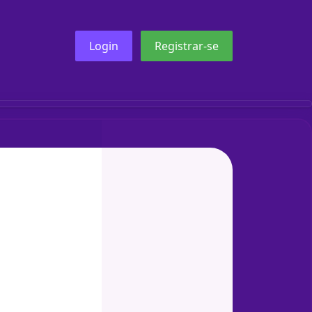
Login
Registrar-se