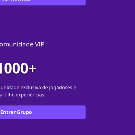
Comunidade VIP
1000+
unidade exclusiva de jogadores e
rtilhe experiências!
Entrar Grupo