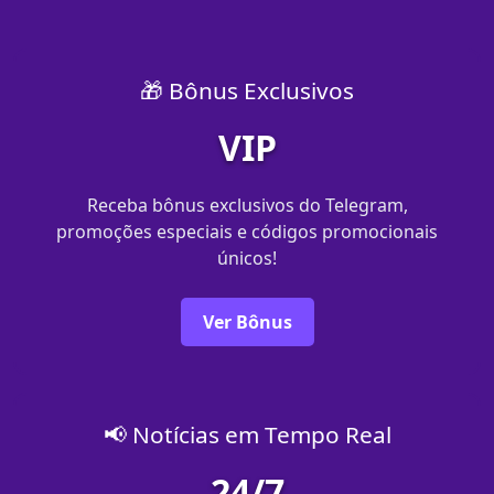
🎁 Bônus Exclusivos
VIP
Receba bônus exclusivos do Telegram,
promoções especiais e códigos promocionais
únicos!
Ver Bônus
📢 Notícias em Tempo Real
24/7