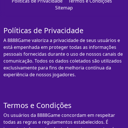
Políticas de Privacidade
Termos e Condições
Sitemap
Políticas de Privacidade
A 8888Game valoriza a privacidade de seus usuários e
está empenhada em proteger todas as informações
pessoais fornecidas durante o uso de nossos canais de
comunicação. Todos os dados coletados são utilizados
exclusivamente para fins de melhoria contínua da
experiência de nossos jogadores.
Termos e Condições
Os usuários da 8888Game concordam em respeitar
todas as regras e regulamentos estabelecidos. É