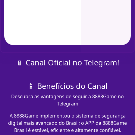
📱 Canal Oficial no Telegram!
📱 Benefícios do Canal
Descubra as vantagens de seguir a 8888Game no
Telegram
A 8888Game implementou o sistema de segurança
digital mais avançado do Brasil; o APP da 8888Game
Brasil é estável, eficiente e altamente confiável.