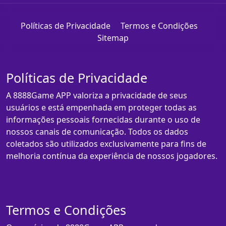
Políticas de Privacidade
Termos e Condições
Sitemap
Políticas de Privacidade
A 8888Game APP valoriza a privacidade de seus
usuários e está empenhada em proteger todas as
informações pessoais fornecidas durante o uso de
nossos canais de comunicação. Todos os dados
coletados são utilizados exclusivamente para fins de
melhoria contínua da experiência de nossos jogadores.
Termos e Condições