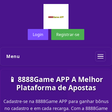
Login
Registrar-se
Menu
📱 8888Game APP A Melhor
Plataforma de Apostas
Cadastre-se na 8888Game APP para ganhar bônus
no cadastro e em cada recarga. Com a 8888Game