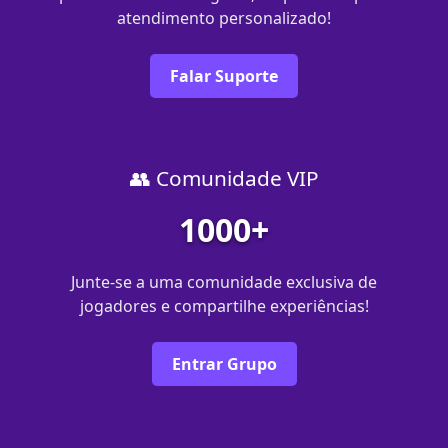
atendimento personalizado!
Falar Suporte
👥 Comunidade VIP
1000+
Junte-se a uma comunidade exclusiva de
jogadores e compartilhe experiências!
Entrar Grupo